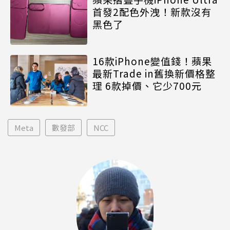
首發2配色外洩！新款沒有
黑色了
16款iPhone變值錢！蘋果
最新Trade in舊換新價格整
理 6款掉價、它少700元
Meta
數發部
NCC