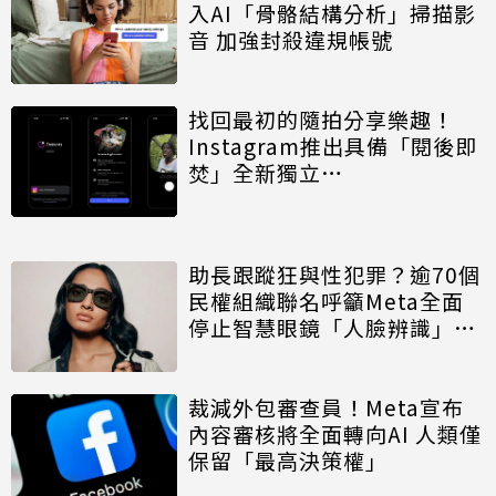
入AI「骨骼結構分析」掃描影
音 加強封殺違規帳號
找回最初的隨拍分享樂趣！
Instagram推出具備「閱後即
焚」全新獨立
App「Instants」
助長跟蹤狂與性犯罪？逾70個
民權組織聯名呼籲Meta全面
停止智慧眼鏡「人臉辨識」功
能
裁減外包審查員！Meta宣布
內容審核將全面轉向AI 人類僅
保留「最高決策權」