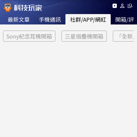
最新文章
手機通訊
社群/APP/網紅
開箱/評
Sony紀念耳機開箱
三星摺疊機開箱
「全新