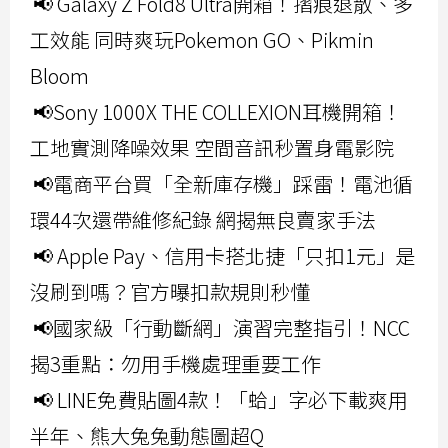
📢 Galaxy Z Fold8 Ultra開箱！摺痕退散、多
工效能 同時爽玩Pokemon GO、Pikmin
Bloom
📢Sony 1000X THE COLLEXION耳機開箱！
工地實測降噪效果 空間音訊秒置身電影院
📢電商平台買「全新庫存機」踩雷！電池循
環44次還帶維修紀錄 網揭無良賣家手法
📢 Apple Pay、信用卡搭北捷「只扣1元」是
沒刷到嗎？官方曝扣款規則秒懂
📢國家級「行動斷網」演習完整指引！NCC
揭3重點：勿用手機處理重要工作
📢 LINE免費貼圖4款！「蛤」字必下載爽用
半年、熊大兔兔動態圖超Q