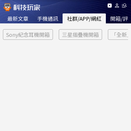
最新文章
手機通訊
社群/APP/網紅
開箱/評
Sony紀念耳機開箱
三星摺疊機開箱
「全新