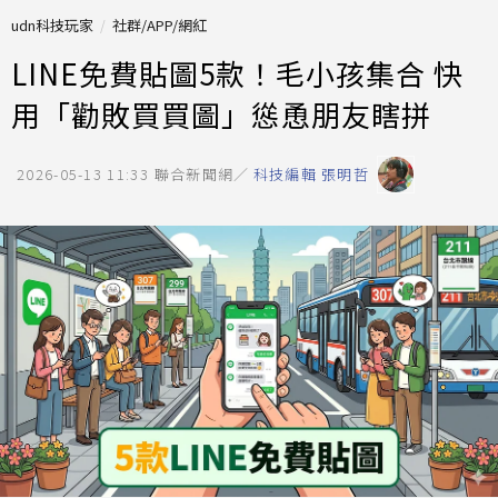
udn科技玩家
社群/APP/網紅
LINE免費貼圖5款！毛小孩集合 快
用「勸敗買買圖」慫恿朋友瞎拼
2026-05-13 11:33
聯合新聞網／
科技編輯 張明哲