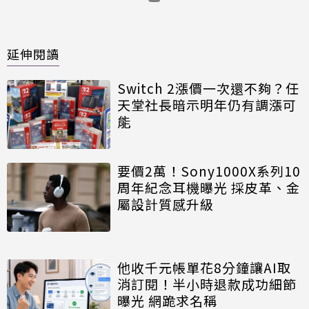
延伸閱讀
Switch 2漲價一次還不夠？任
天堂社長暗示明年仍有調漲可
能
要價2萬！Sony1000X系列10
周年紀念耳機曝光 採皮革、金
屬設計質感升級
他收千元帳單花8分鐘讓AI取
消訂閱！半小時退款成功細節
曝光 網跪求名稱