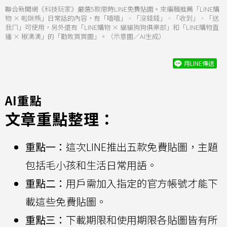
聯合新聞網《科技玩家》嚴選5款限時LINE免費貼圖。來編輯推薦「LINE購
物 × 啦咪熊」日常話的內容，有「嘻嘻」、「沒錢錢」、「收到」、「送
我ㄇ」可使用，另外還有「LINE購物 × 貓貓狗狗俱樂部」和「LINE購物直
播 × 椒滴滴」的「勸敗買買圖」。（示意圖／AI生成）
用LINE傳送
AI重點
文章重點整理：
重點一：
這次LINE推出五款免費貼圖，主題
包括毛小孩和生活日常用語。
重點二：
用戶需加入指定的官方帳號才能下
載這些免費貼圖。
重點三：
下載期限和使用期限各貼圖皆有所