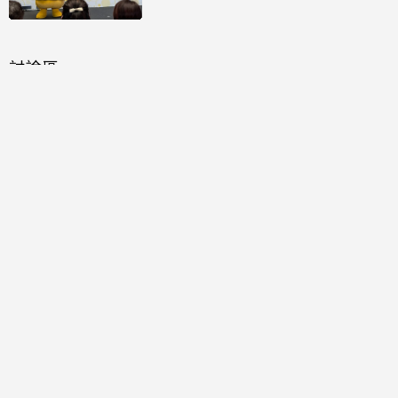
討論區
共有
0
則留言
規範
回覆
還沒有留言，成為第一個發言的人吧！