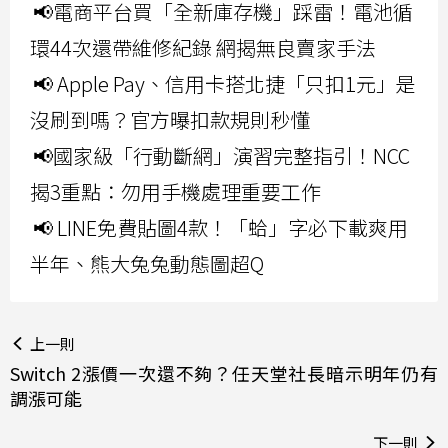
📢電商平台買「全新庫存機」踩雷！電池循
環44次還帶維修紀錄 網揭無良賣家手法
📢 Apple Pay、信用卡搭北捷「只扣1元」是
沒刷到嗎？官方曝扣款規則秒懂
📢國家級「行動斷網」演習完整指引！NCC
揭3重點：勿用手機處理重要工作
📢 LINE免費貼圖4款！「蛤」字必下載爽用
半年、熊大兔兔動態圖超Q
上一則
Switch 2漲價一次還不夠？任天堂社長暗示明年仍有
調漲可能
下一則