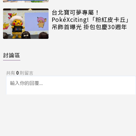
台北寶可夢專屬！
PokéXciting!「粉紅皮卡丘」
吊飾首曝光 掛包包慶30週年
討論區
共有
0
則留言
規範
回覆