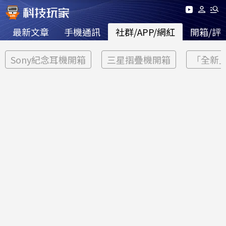
最新文章
手機通訊
社群/APP/網紅
開箱/評
Sony紀念耳機開箱
三星摺疊機開箱
「全新