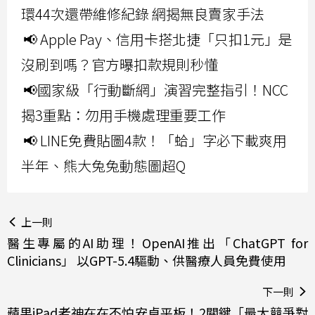
環44次還帶維修紀錄 網揭無良賣家手法
📢 Apple Pay、信用卡搭北捷「只扣1元」是
沒刷到嗎？官方曝扣款規則秒懂
📢國家級「行動斷網」演習完整指引！NCC
揭3重點：勿用手機處理重要工作
📢 LINE免費貼圖4款！「蛤」字必下載爽用
半年、熊大兔兔動態圖超Q
上一則
醫生專屬的AI助理！OpenAI推出「ChatGPT for
Clinicians」 以GPT-5.4驅動、供醫療人員免費使用
下一則
蘋果iPad老神在在不怕安卓平板！2關鍵「最大競爭對