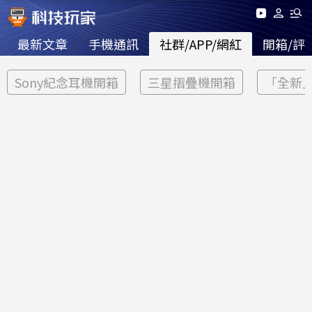
最新文章
手機通訊
社群/APP/網紅
開箱/評
Sony紀念耳機開箱
三星摺疊機開箱
「全新