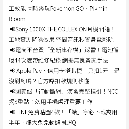
工效能 同時爽玩Pokemon GO、Pikmin
Bloom
📢Sony 1000X THE COLLEXION耳機開箱！
工地實測降噪效果 空間音訊秒置身電影院
📢電商平台買「全新庫存機」踩雷！電池循
環44次還帶維修紀錄 網揭無良賣家手法
📢 Apple Pay、信用卡搭北捷「只扣1元」是
沒刷到嗎？官方曝扣款規則秒懂
📢國家級「行動斷網」演習完整指引！NCC
揭3重點：勿用手機處理重要工作
📢 LINE免費貼圖4款！「蛤」字必下載爽用
半年、熊大兔兔動態圖超Q