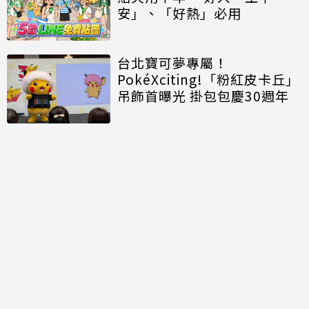
安」、「好熱」必用
台北寶可夢專屬！
PokéXciting!「粉紅皮卡丘」
吊飾首曝光 掛包包慶30週年
討論區
共有
0
則留言