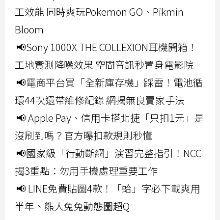
工效能 同時爽玩Pokemon GO、Pikmin
Bloom
📢Sony 1000X THE COLLEXION耳機開箱！
工地實測降噪效果 空間音訊秒置身電影院
📢電商平台買「全新庫存機」踩雷！電池循
環44次還帶維修紀錄 網揭無良賣家手法
📢 Apple Pay、信用卡搭北捷「只扣1元」是
沒刷到嗎？官方曝扣款規則秒懂
📢國家級「行動斷網」演習完整指引！NCC
揭3重點：勿用手機處理重要工作
📢 LINE免費貼圖4款！「蛤」字必下載爽用
半年、熊大兔兔動態圖超Q