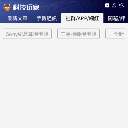
最新文章
手機通訊
社群/APP/網紅
開箱/評
Sony紀念耳機開箱
三星摺疊機開箱
「全新