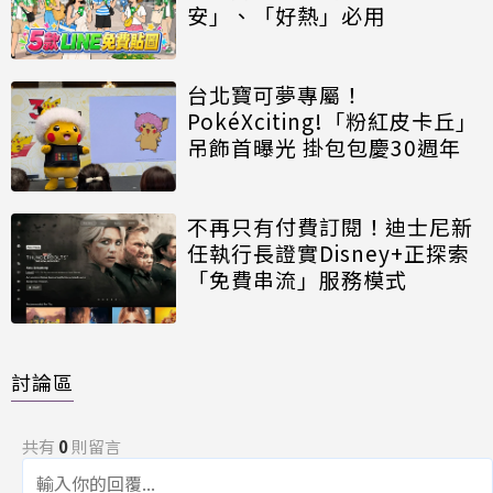
安」、「好熱」必用
台北寶可夢專屬！
PokéXciting!「粉紅皮卡丘」
吊飾首曝光 掛包包慶30週年
不再只有付費訂閱！迪士尼新
任執行長證實Disney+正探索
「免費串流」服務模式
討論區
共有
0
則留言