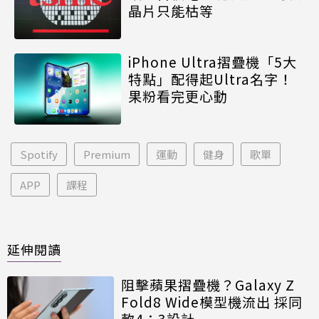
晶片只能枯等
iPhone Ultra摺疊機「5大
特點」配得起Ultra名字！
果粉看完更心動
Spotify
Premium
運動
健身
歌單
APP
課程
延伸閱讀
阻擊蘋果摺疊機？Galaxy Z
Fold8 Wide模型機流出 採同
款4：3設計