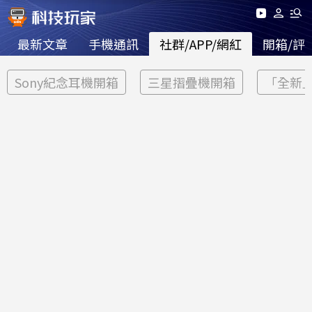
最新文章
手機通訊
社群/APP/網紅
開箱/評
Sony紀念耳機開箱
三星摺疊機開箱
「全新