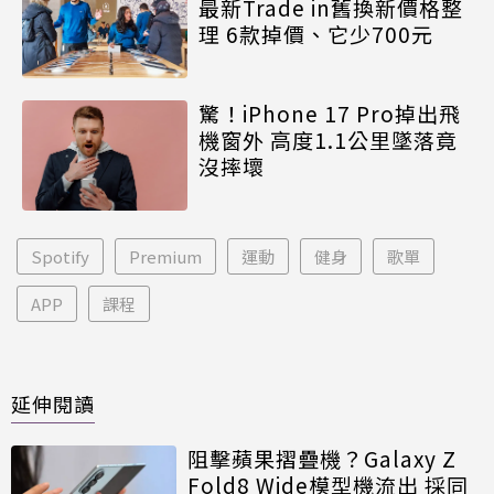
最新Trade in舊換新價格整
理 6款掉價、它少700元
驚！iPhone 17 Pro掉出飛
機窗外 高度1.1公里墜落竟
沒摔壞
Spotify
Premium
運動
健身
歌單
APP
課程
延伸閱讀
阻擊蘋果摺疊機？Galaxy Z
Fold8 Wide模型機流出 採同