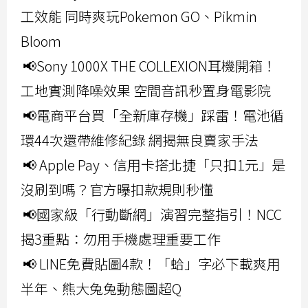
工效能 同時爽玩Pokemon GO、Pikmin
Bloom
📢Sony 1000X THE COLLEXION耳機開箱！
工地實測降噪效果 空間音訊秒置身電影院
📢電商平台買「全新庫存機」踩雷！電池循
環44次還帶維修紀錄 網揭無良賣家手法
📢 Apple Pay、信用卡搭北捷「只扣1元」是
沒刷到嗎？官方曝扣款規則秒懂
📢國家級「行動斷網」演習完整指引！NCC
揭3重點：勿用手機處理重要工作
📢 LINE免費貼圖4款！「蛤」字必下載爽用
半年、熊大兔兔動態圖超Q