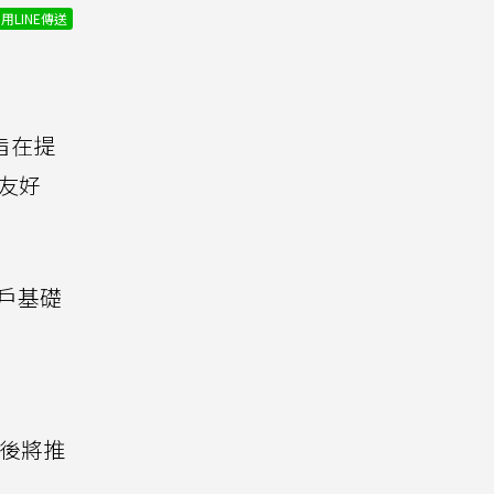
用LINE傳送
，旨在提
戶友好
戶基礎
隨後將推