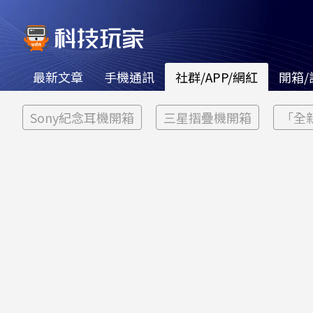
最新文章
手機通訊
社群/APP/網紅
開箱/
Sony紀念耳機開箱
三星摺疊機開箱
「全