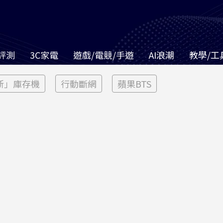
評測
3C家電
遊戲/電競/手遊
AI浪潮
教學/工
新」庫存機
行動斷網
蘋果BTS