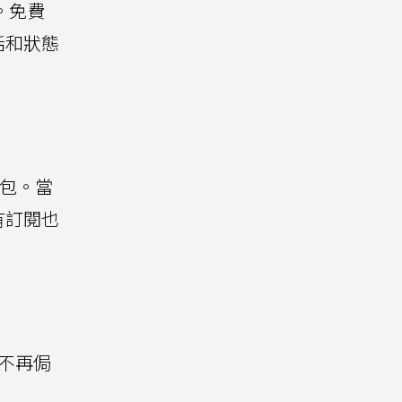
驗。免費
話和狀態
圖包。當
有訂閱也
，不再侷