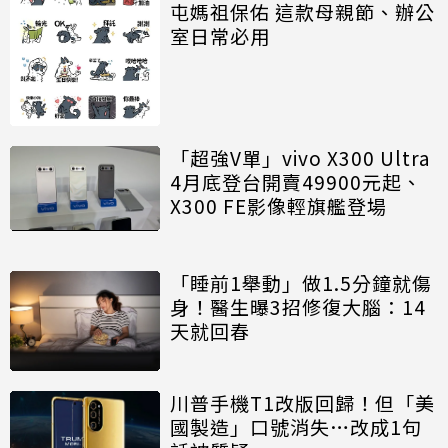
屯媽祖保佑 這款母親節、辦公
室日常必用
「超強V單」vivo X300 Ultra
4月底登台開賣49900元起、
X300 FE影像輕旗艦登場
「睡前1舉動」做1.5分鐘就傷
身！醫生曝3招修復大腦：14
天就回春
川普手機T1改版回歸！但「美
國製造」口號消失…改成1句