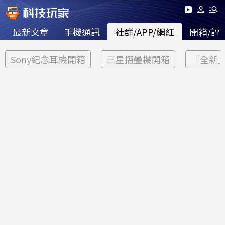
最新文章
手機通訊
社群/APP/網紅
開箱/評
Sony紀念耳機開箱
三星摺疊機開箱
「全新