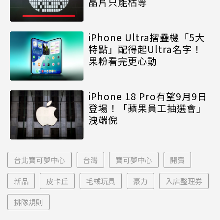
晶片只能枯等
iPhone Ultra摺疊機「5大
特點」配得起Ultra名字！
果粉看完更心動
iPhone 18 Pro有望9月9日
登場！「蘋果員工抽選會」
洩端倪
台北寶可夢中心
台灣
寶可夢中心
開賣
新品
皮卡丘
毛絨玩具
豪力
入店整理券
排隊規則