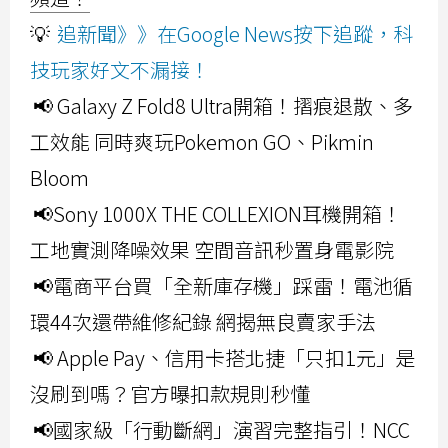
💡
追新聞》》在Google News按下追蹤，科
技玩家好文不漏接！
📢 Galaxy Z Fold8 Ultra開箱！摺痕退散、多
工效能 同時爽玩Pokemon GO、Pikmin
Bloom
📢Sony 1000X THE COLLEXION耳機開箱！
工地實測降噪效果 空間音訊秒置身電影院
📢電商平台買「全新庫存機」踩雷！電池循
環44次還帶維修紀錄 網揭無良賣家手法
📢 Apple Pay、信用卡搭北捷「只扣1元」是
沒刷到嗎？官方曝扣款規則秒懂
📢國家級「行動斷網」演習完整指引！NCC