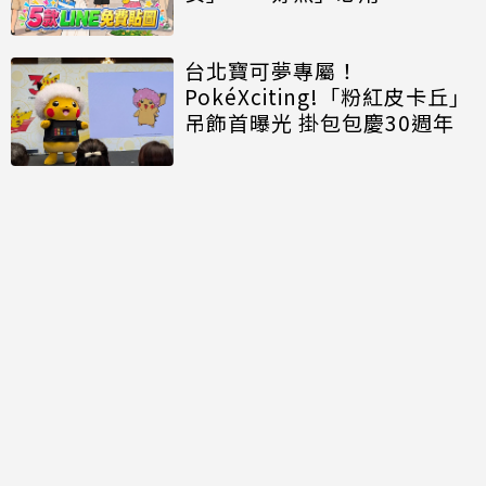
台北寶可夢專屬！
PokéXciting!「粉紅皮卡丘」
吊飾首曝光 掛包包慶30週年
討論區
共有
0
則留言
規範
回覆