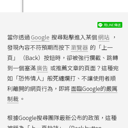
用LINE傳送
當你透過
Google
搜尋點擊進入某個
網站
，
發現內容不符預期而按下
瀏覽器
的「上一
頁」 （Back）按鈕時，卻被強行攔截、跳轉
到一個塞滿
廣告
或推薦文章的頁面？這種宛
如「恐怖情人」般死纏爛打、不讓使用者順
利離開的網頁行為，即將
面臨Google的嚴厲
制裁
。
根據Google搜尋團隊最新公布的政策，這種
被稱為「上一頁劫持」 （Back button