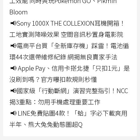
工效能 同時爽玩Pokemon GO、Pikmin
Bloom
📢Sony 1000X THE COLLEXION耳機開箱！
工地實測降噪效果 空間音訊秒置身電影院
📢電商平台買「全新庫存機」踩雷！電池循
環44次還帶維修紀錄 網揭無良賣家手法
📢 Apple Pay、信用卡搭北捷「只扣1元」是
沒刷到嗎？官方曝扣款規則秒懂
📢國家級「行動斷網」演習完整指引！NCC
揭3重點：勿用手機處理重要工作
📢 LINE免費貼圖4款！「蛤」字必下載爽用
半年、熊大兔兔動態圖超Q