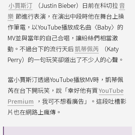
小賈斯汀
（Justin Bieber）日前在科切拉
音
樂
節進行表演，在演出中段時他在舞台上操
作筆電，以YouTube播放成名曲〈Baby〉的
MV並與當年的自己合唱，讓紛絲們相當激
動。不過台下的流行天后
凱蒂佩芮
（Katy
Perry）的一句玩笑卻道出了不少人的心聲。
當小賈斯汀透過YouTube播放MV時，凱蒂佩
芮在台下開玩笑，說「幸好他有買
YouTube
Premium
，我可不想看廣告」。這段吐槽影
片也在網路上瘋傳。