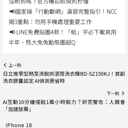
沒刷到嗎？官方曝扣款規則秒懂
📢國家級「行動斷網」演習完整指引！NCC
揭3重點：勿用手機處理重要工作
📢 LINE免費貼圖4款！「蛤」字必下載爽用
半年、熊大兔兔動態圖超Q
上一則
日立推窄型熱泵洗脫烘滾筒洗衣機BD-SZ150KJ！首創
洗衣膠囊設定 AI偵測更省時
下一則
AI互動10分鐘侵蝕1萬小時毅力？研究警告：人類會
「加速放棄」
iPhone 18