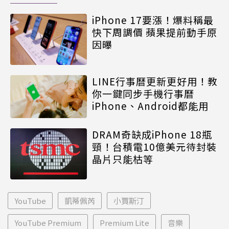
iPhone 17要漲！爆料稱最
快下周調價 蘋果提前動手原
因曝
LINE行事曆更新更好用！教
你一鍵同步手機行事曆
iPhone、Android都能用
DRAM奇缺成iPhone 18瓶
頸！台積電10億美元待封裝
晶片只能枯等
YouTube
凱蒂佩芮
小賈斯汀
YouTube Premium
Premium Lite
音樂