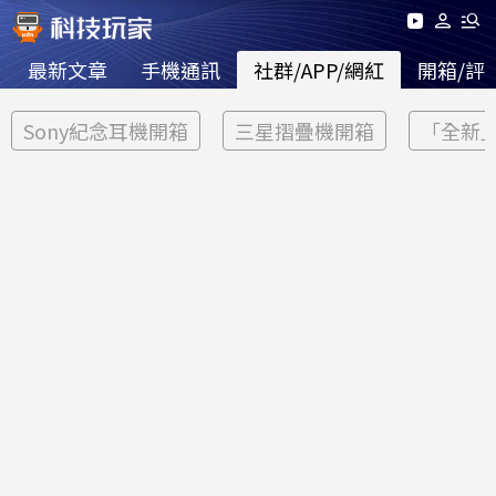
最新文章
手機通訊
社群/APP/網紅
開箱/評
Sony紀念耳機開箱
三星摺疊機開箱
「全新