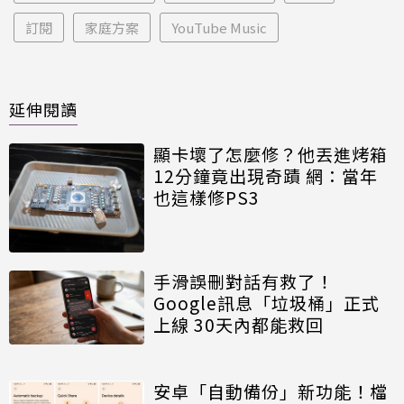
訂閱
家庭方案
YouTube Music
延伸閱讀
顯卡壞了怎麼修？他丟進烤箱
12分鐘竟出現奇蹟 網：當年
也這樣修PS3
手滑誤刪對話有救了！
Google訊息「垃圾桶」正式
上線 30天內都能救回
安卓「自動備份」新功能！檔