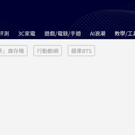
評測
3C家電
遊戲/電競/手遊
AI浪潮
教學/工
新」庫存機
行動斷網
蘋果BTS