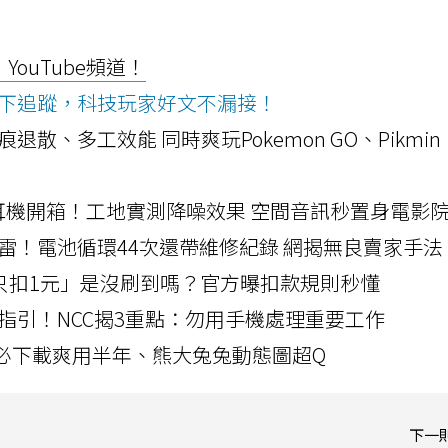
ouTube頻道！
ws按下追蹤，科技玩家好文不漏接！
a開箱！摺痕退散、多工效能 同時爽玩Pokemon GO、Pikmin
LLEXION耳機開箱！工地實測降噪效果 空間音訊秒置身電影
雷！電池循環44次還帶維修紀錄 網揭無良賣家手法
北捷「只扣1元」是沒刷到嗎？官方曝扣款規則秒懂
指引！NCC揭3重點：勿用手機處理重要工作
」字必下載爽用半年、熊大兔兔動態圖超Q
下一