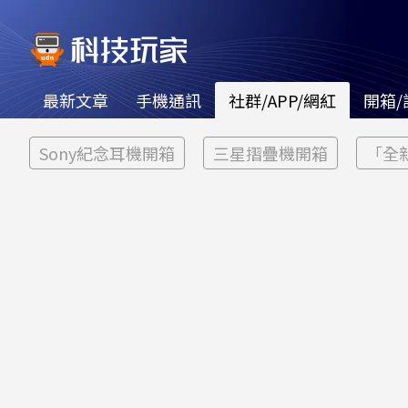
最新文章
手機通訊
社群/APP/網紅
開箱/
Sony紀念耳機開箱
三星摺疊機開箱
「全