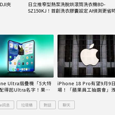
DJI夾
日立推窄型熱泵洗脫烘滾筒洗衣機BD-
SZ150KJ！首創洗衣膠囊設定 AI偵測更省
iPhone 18 Pro有望9月9
one Ultra摺疊機「5大特
場！「蘋果員工抽選會」
配得起Ultra名字！果粉
倪
更心動
le訊息
垃圾桶
對話
聊天