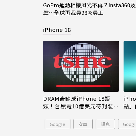
GoPro運動相機風光不再？Insta360及
擊…全球再裁員23%員工
iPhone 18
DRAM奇缺成iPhone 18瓶
iPh
頸！台積電10億美元待封裝晶
點」
片只能枯等
看完
Google
安卓
訊息
Goog