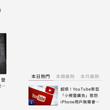
時
本日熱門
本周最熱
本月最熱
日登
洩端
超煩！YouTube新型
「小視窗廣告」惹怨
iPhone用戶無需會員
輕鬆解決