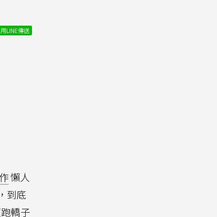
用LINE傳送
作
懶人
，到底
超跑轎子