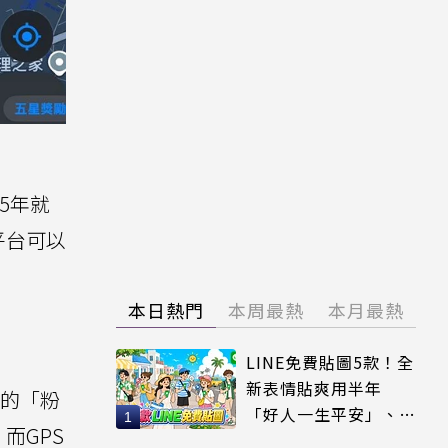
15年就
平台可以
本日熱門
本周最熱
本月最熱
LINE免費貼圖5款！全
新表情貼爽用半年
確的「粉
「好人一生平安」、
，而GPS
「好熱」必用