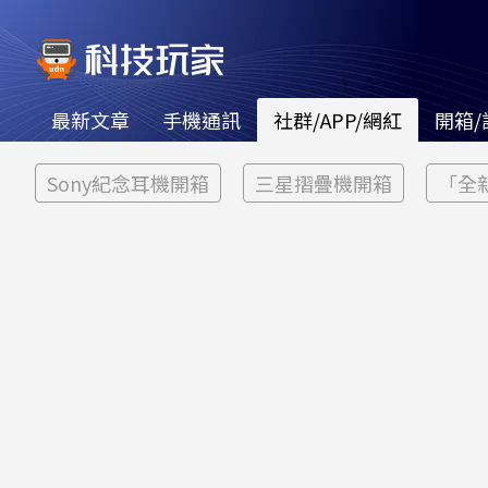
最新文章
手機通訊
社群/APP/網紅
開箱/
Sony紀念耳機開箱
三星摺疊機開箱
「全