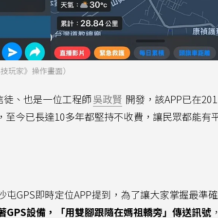
《科技玩家》操作畫面）
由信徒、也是一位工程師
吳政賢
開發，該APP已在20
，至今已長達10多年都堅持不收費，讓民眾都能有
屯GPS即時定位APP提到，為了讓大家掌握最準
著GPS設備，「用雙腳跟隨在媽祖轎旁」傳送訊號