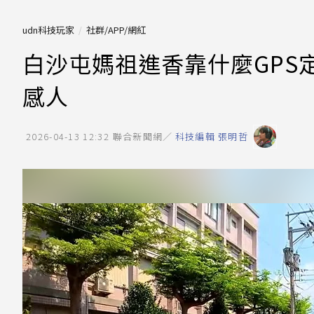
udn科技玩家
社群/APP/網紅
白沙屯媽祖進香靠什麼GPS
感人
2026-04-13 12:32
聯合新聞網／
科技編輯 張明哲