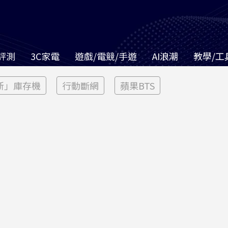
評測
3C家電
遊戲/電競/手遊
AI浪潮
教學/工
新」庫存機
行動斷網
蘋果BTS