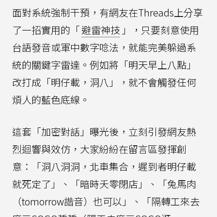
面對系統強制干預，有網友在Threads上分享
了一招實用的「
避雷神技
」，只要刻意使用
台語發音或軍中數字唸法，就能完美躲過系
統的關鍵字雷達。例如將「明天早上八點」
改打成「明仔載，洞八」，就不會觸發任何
煩人的藍色底線。
這套「加密對話」曝光後，立刻引發網友熱
烈迴響與效仿，大家紛紛在留言區發揮創
意：「洞八洞洞，北車集合，遲到者明仔載
就死定了」、「暗時夭零閉店」、「兔馬肉
（tomorrow諧音）也可以」、「隔轉工來去