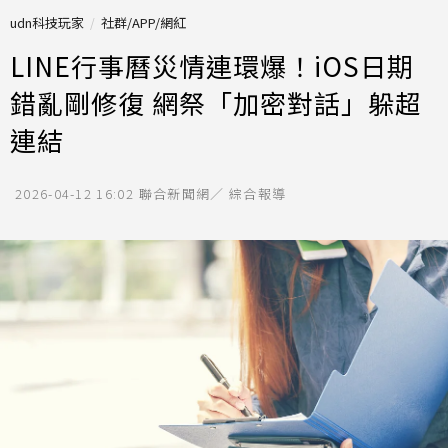
udn科技玩家
社群/APP/網紅
LINE行事曆災情連環爆！iOS日期
錯亂剛修復 網祭「加密對話」躲超
連結
2026-04-12 16:02
聯合新聞網／ 綜合報導