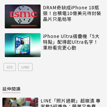
DRAM奇缺成iPhone 18瓶
頸！台積電10億美元待封裝
晶片只能枯等
iPhone Ultra摺疊機「5大
特點」配得起Ultra名字！
果粉看完更心動
iOS
LINE
延伸閱讀
LINE「照片過期」超崩潰 專
家教5招應急：簡單又免費