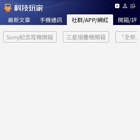
最新文章
手機通訊
社群/APP/網紅
開箱/評
Sony紀念耳機開箱
三星摺疊機開箱
「全新