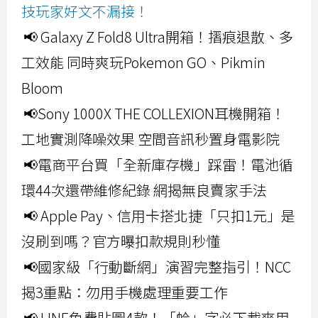
技玩家好文不漏接！
📢 Galaxy Z Fold8 Ultra開箱！摺痕退散、多
工效能 同時爽玩Pokemon GO、Pikmin
Bloom
📢Sony 1000X THE COLLEXION耳機開箱！
工地實測降噪效果 空間音訊秒置身電影院
📢電商平台買「全新庫存機」踩雷！電池循
環44次還帶維修紀錄 網揭無良賣家手法
📢 Apple Pay、信用卡搭北捷「只扣1元」是
沒刷到嗎？官方曝扣款規則秒懂
📢國家級「行動斷網」演習完整指引！NCC
揭3重點：勿用手機處理重要工作
📢 LINE免費貼圖4款！「蛤」字必下載爽用