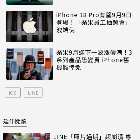
iPhone 18 Pro有望9月9日
登場！「蘋果員工抽選會」
洩端倪
蘋果9月迎下一波漲價潮！3
系列產品恐變貴 iPhone舊
機難倖免
iOS
LINE
延伸閱讀
LINE「照片過期」超崩潰 專