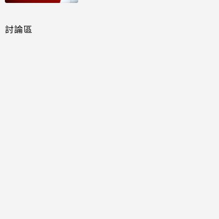
討論區
共有
0
則留言
規範
回覆
還沒有留言，成為第一個發言的人吧！