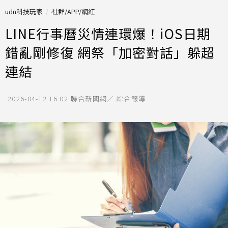
udn科技玩家
社群/APP/網紅
LINE行事曆災情連環爆！iOS日期
錯亂剛修復 網祭「加密對話」躲超
連結
2026-04-12 16:02
聯合新聞網／ 綜合報導