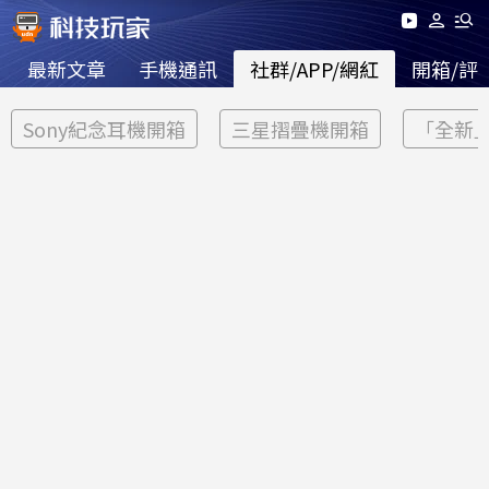
最新文章
手機通訊
社群/APP/網紅
開箱/評
Sony紀念耳機開箱
三星摺疊機開箱
「全新