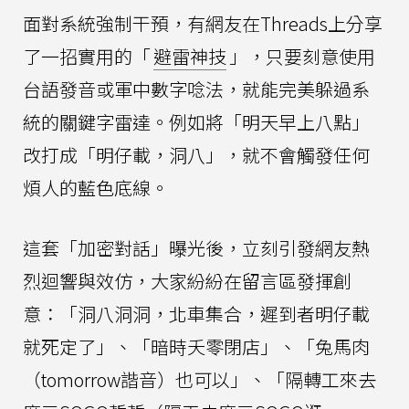
面對系統強制干預，有網友在Threads上分享
了一招實用的「
避雷神技
」，只要刻意使用
台語發音或軍中數字唸法，就能完美躲過系
統的關鍵字雷達。例如將「明天早上八點」
改打成「明仔載，洞八」，就不會觸發任何
煩人的藍色底線。
這套「加密對話」曝光後，立刻引發網友熱
烈迴響與效仿，大家紛紛在留言區發揮創
意：「洞八洞洞，北車集合，遲到者明仔載
就死定了」、「暗時夭零閉店」、「兔馬肉
（tomorrow諧音）也可以」、「隔轉工來去