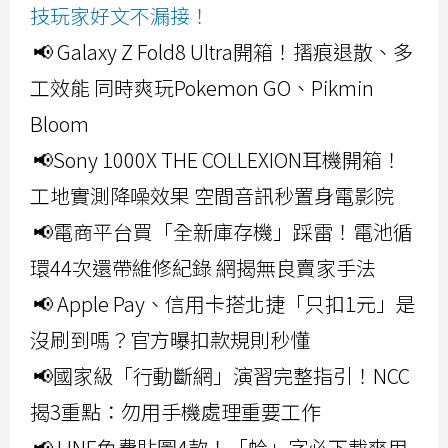
技玩家好文不漏接！
📢 Galaxy Z Fold8 Ultra開箱！摺痕退散、多
工效能 同時爽玩Pokemon GO、Pikmin
Bloom
📢Sony 1000X THE COLLEXION耳機開箱！
工地實測降噪效果 空間音訊秒置身電影院
📢電商平台買「全新庫存機」踩雷！電池循
環44次還帶維修紀錄 網揭無良賣家手法
📢 Apple Pay、信用卡搭北捷「只扣1元」是
沒刷到嗎？官方曝扣款規則秒懂
📢國家級「行動斷網」演習完整指引！NCC
揭3重點：勿用手機處理重要工作
📢 LINE免費貼圖4款！「蛤」字必下載爽用