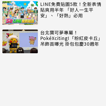
LINE免費貼圖5款！全新表情
貼爽用半年 「好人一生平
安」、「好熱」必用
台北寶可夢專屬！
PokéXciting!「粉紅皮卡丘」
吊飾首曝光 掛包包慶30週年
討論區
共有
0
則留言