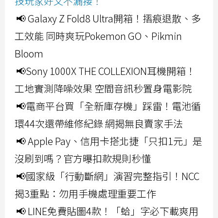
技玩家好文不漏接！
📢 Galaxy Z Fold8 Ultra開箱！摺痕退散、多
工效能 同時爽玩Pokemon GO、Pikmin
Bloom
📢Sony 1000X THE COLLEXION耳機開箱！
工地實測降噪效果 空間音訊秒置身電影院
📢電商平台買「全新庫存機」踩雷！電池循
環44次還帶維修紀錄 網揭無良賣家手法
📢 Apple Pay、信用卡搭北捷「只扣1元」是
沒刷到嗎？官方曝扣款規則秒懂
📢國家級「行動斷網」演習完整指引！NCC
揭3重點：勿用手機處理重要工作
📢 LINE免費貼圖4款！「蛤」字必下載爽用