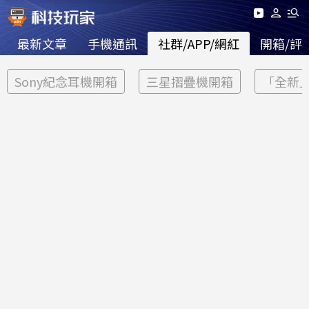
最新文章
手機通訊
社群/APP/網紅
開箱/評
Sony紀念耳機開箱
三星摺疊機開箱
「全新