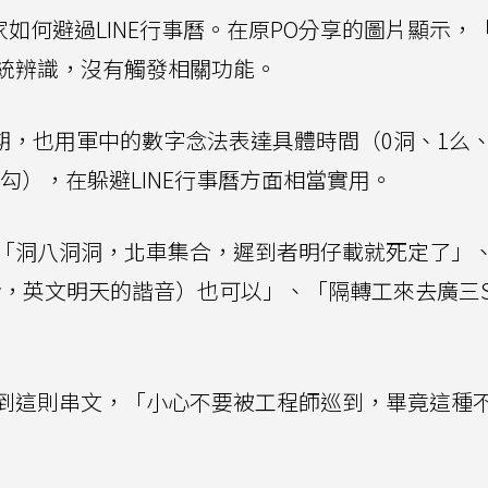
如何避過LINE行事曆。在原PO分享的圖片顯示，
統辨識，沒有觸發相關功能。
期，也用軍中的數字念法表達具體時間（0洞、1么、
9勾），在躲避LINE行事曆方面相當實用。
「洞八洞洞，北車集合，遲到者明仔載就死定了」
ow，英文明天的諧音）也可以」、「隔轉工來去廣三S
看到這則串文，「小心不要被工程師巡到，畢竟這種