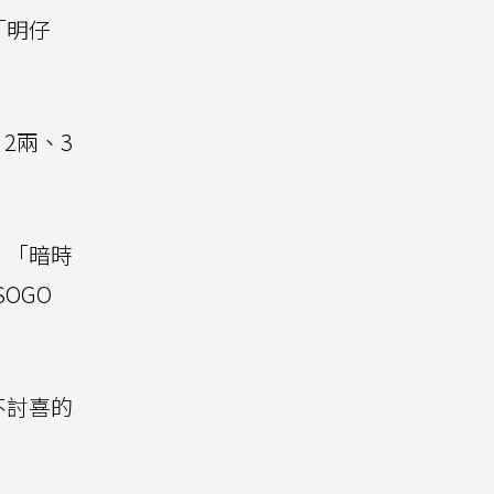
「明仔
2兩、3
、「暗時
OGO
不討喜的