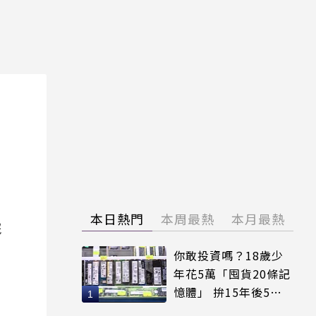
本日熱門
本周最熱
本月最熱
院
你敢投資嗎？18歲少
年花5萬「囤貨20條記
憶體」 拚15年後5倍
賣出