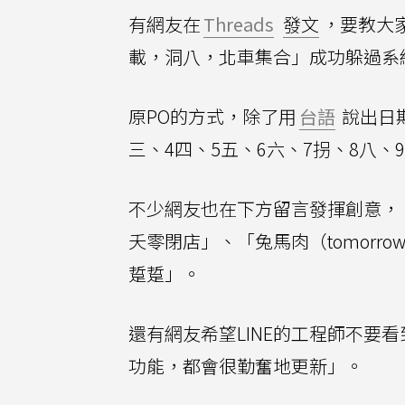
有網友在
Threads
發文
，要教大家
載，洞八，北車集合」成功躲過系
原PO的方式，除了用
台語
說出日
三、4四、5五、6六、7拐、8八、
不少網友也在下方留言發揮創意，
夭零閉店」、「兔馬肉（tomorr
踅踅」。
還有網友希望LINE的工程師不要
功能，都會很勤奮地更新」。