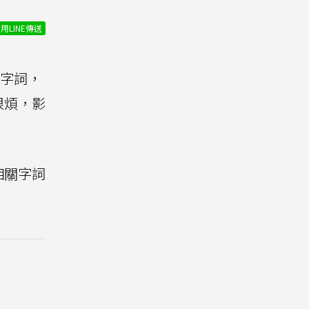
用LINE傳送
字詞，
很煩，影
相關字詞