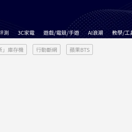
評測
3C家電
遊戲/電競/手遊
AI浪潮
教學/工
新」庫存機
行動斷網
蘋果BTS