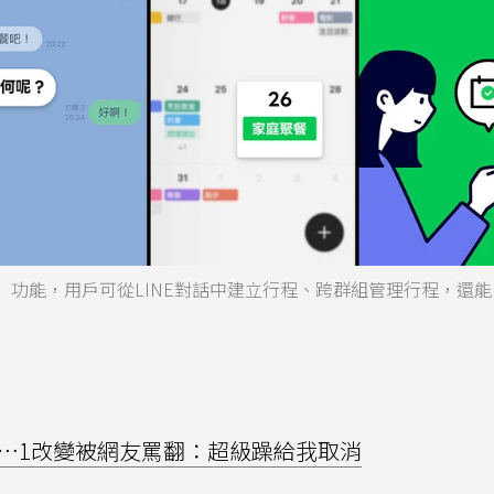
行事曆」功能，用戶可從LINE對話中建立行程、跨群組管理行程，還
路…1改變被網友罵翻：超級躁給我取消