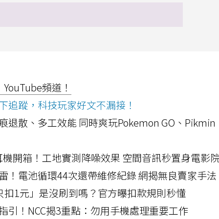
ouTube頻道！
ws按下追蹤，科技玩家好文不漏接！
a開箱！摺痕退散、多工效能 同時爽玩Pokemon GO、Pikmin
LLEXION耳機開箱！工地實測降噪效果 空間音訊秒置身電影
雷！電池循環44次還帶維修紀錄 網揭無良賣家手法
北捷「只扣1元」是沒刷到嗎？官方曝扣款規則秒懂
指引！NCC揭3重點：勿用手機處理重要工作