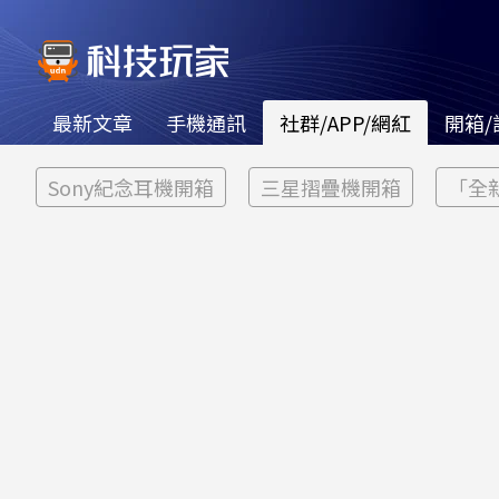
最新文章
手機通訊
社群/APP/網紅
開箱/
Sony紀念耳機開箱
三星摺疊機開箱
「全