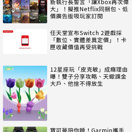
新執行長誓言「讓Xbox再次偉
大」！擬推Netflix同捆包、低
價廣告版吸玩家訂閱
任天堂宣布Switch 2遊戲採
「數位、實體差異定價」！卡
匣收藏價值再受挑戰
12星座玩「皮克敏」成癮理由
曝！雙子分享攻略、天蠍課金
大戶、他捨不得放生
寶可夢陪你睡！Garmin攜手