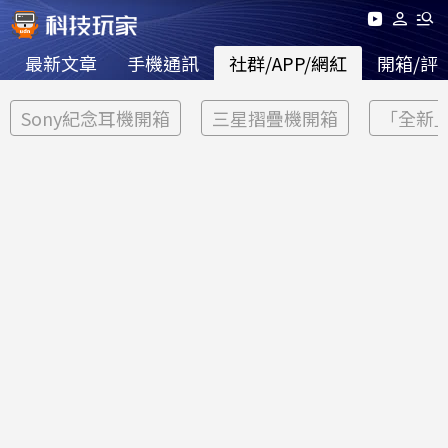
最新文章
手機通訊
社群/APP/網紅
開箱/評
Sony紀念耳機開箱
三星摺疊機開箱
「全新