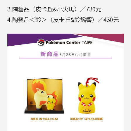
3.陶藝品（皮卡丘&小火馬）／730元
4.陶藝品＜鈴＞（皮卡丘&鈴鐺響）／430元