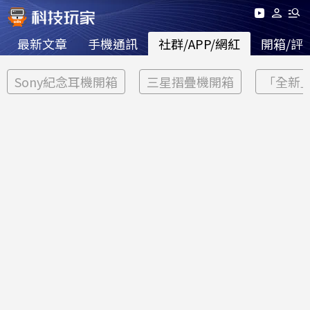
最新文章
手機通訊
社群/APP/網紅
開箱/評
Sony紀念耳機開箱
三星摺疊機開箱
「全新