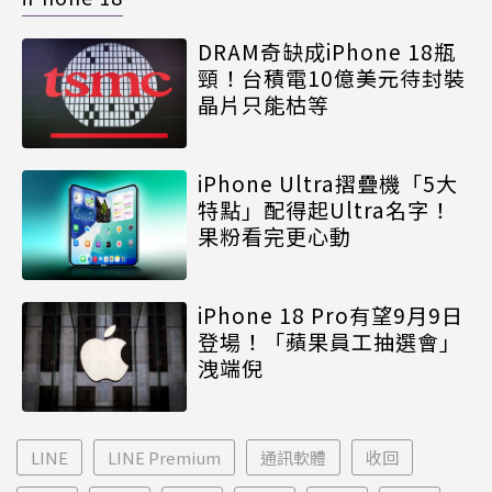
DRAM奇缺成iPhone 18瓶
頸！台積電10億美元待封裝
晶片只能枯等
iPhone Ultra摺疊機「5大
特點」配得起Ultra名字！
果粉看完更心動
iPhone 18 Pro有望9月9日
登場！「蘋果員工抽選會」
洩端倪
LINE
LINE Premium
通訊軟體
收回