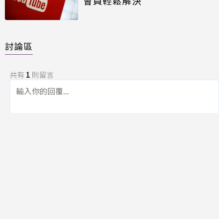
會員輕鬆解決
討論區
共有
1
則留言
規範
回覆
李文義
2026-03-25 09:02:54
# 1樓
就是吃定台灣超過95％的人都用ｌｉｎｅ不敢反