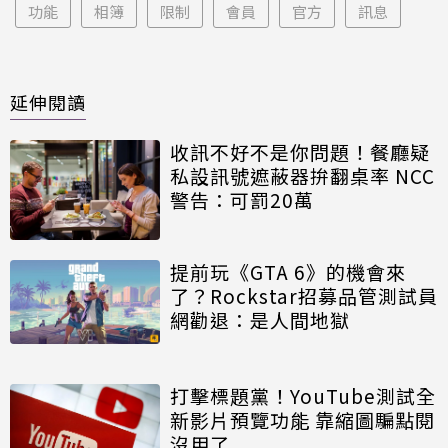
功能
相簿
限制
會員
官方
訊息
延伸閱讀
收訊不好不是你問題！餐廳疑
私設訊號遮蔽器拚翻桌率 NCC
警告：可罰20萬
提前玩《GTA 6》的機會來
了？Rockstar招募品管測試員
網勸退：是人間地獄
打擊標題黨！YouTube測試全
新影片預覽功能 靠縮圖騙點閱
沒用了