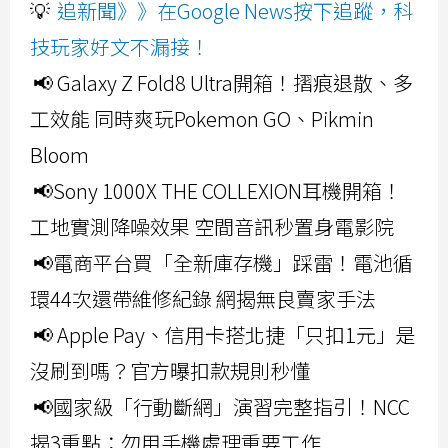
💡
追新聞》》在Google News按下追蹤，科
技玩家好文不漏接！
📢 Galaxy Z Fold8 Ultra開箱！摺痕退散、多
工效能 同時爽玩Pokemon GO、Pikmin
Bloom
📢Sony 1000X THE COLLEXION耳機開箱！
工地實測降噪效果 空間音訊秒置身電影院
📢電商平台買「全新庫存機」踩雷！電池循
環44次還帶維修紀錄 網揭無良賣家手法
📢 Apple Pay、信用卡搭北捷「只扣1元」是
沒刷到嗎？官方曝扣款規則秒懂
📢國家級「行動斷網」演習完整指引！NCC
揭3重點：勿用手機處理重要工作