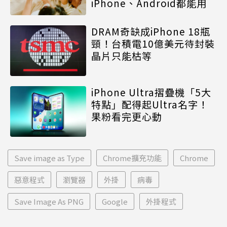
iPhone、Android都能用
DRAM奇缺成iPhone 18瓶
頸！台積電10億美元待封裝
晶片只能枯等
iPhone Ultra摺疊機「5大
特點」配得起Ultra名字！
果粉看完更心動
Save image as Type
Chrome擴充功能
Chrome
惡意程式
瀏覽器
外掛
病毒
Save Image As PNG
Google
外掛程式