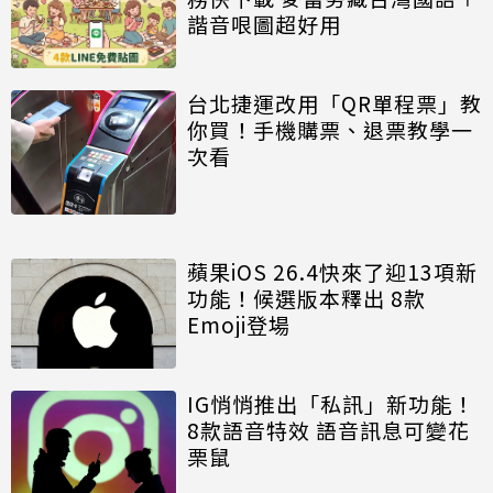
諧音哏圖超好用
台北捷運改用「QR單程票」教
你買！手機購票、退票教學一
次看
蘋果iOS 26.4快來了迎13項新
功能！候選版本釋出 8款
Emoji登場
IG悄悄推出「私訊」新功能！
8款語音特效 語音訊息可變花
栗鼠