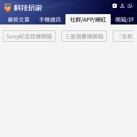
最新文章
手機通訊
社群/APP/網紅
開箱/評
Sony紀念耳機開箱
三星摺疊機開箱
「全新