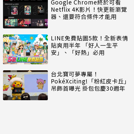
Google Chrome終於可看
Netflix 4K影片！快更新瀏覽
器、還要符合條件才能用
LINE免費貼圖5款！全新表情
貼爽用半年 「好人一生平
安」、「好熱」必用
台北寶可夢專屬！
PokéXciting!「粉紅皮卡丘」
吊飾首曝光 掛包包慶30週年
討論區
共有
0
則留言