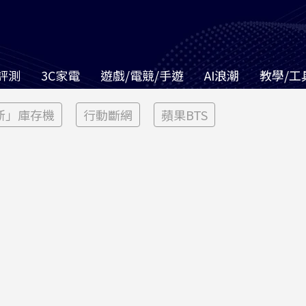
評測
3C家電
遊戲/電競/手遊
AI浪潮
教學/工
新」庫存機
行動斷網
蘋果BTS