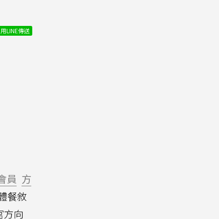
用LINE傳送
會員
方
媒體餐敘
官方向