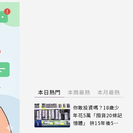
本日熱門
本周最熱
本月最熱
你敢投資嗎？18歲少
年花5萬「囤貨20條記
憶體」 拚15年後5倍
賣出