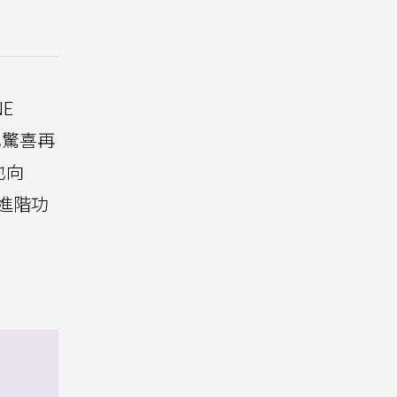
E
也驚喜再
也向
波進階功