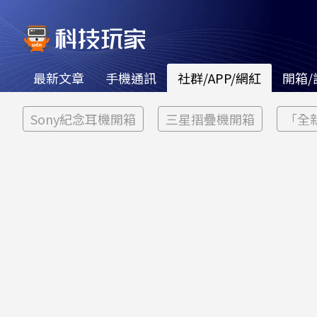
最新文章
手機通訊
社群/APP/網紅
開箱/
Sony紀念耳機開箱
三星摺疊機開箱
「全