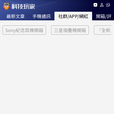
最新文章
手機通訊
社群/APP/網紅
開箱/評
Sony紀念耳機開箱
三星摺疊機開箱
「全新