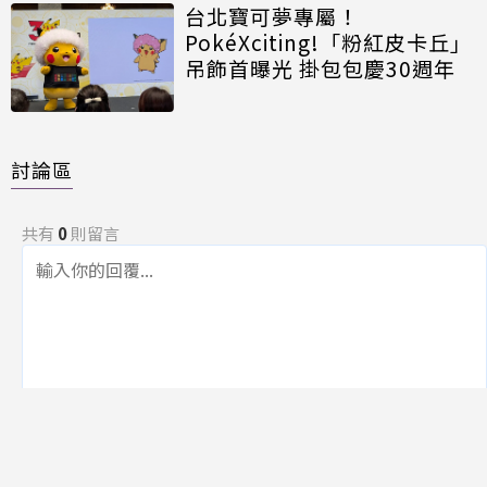
台北寶可夢專屬！
PokéXciting!「粉紅皮卡丘」
吊飾首曝光 掛包包慶30週年
討論區
共有
0
則留言
規範
回覆