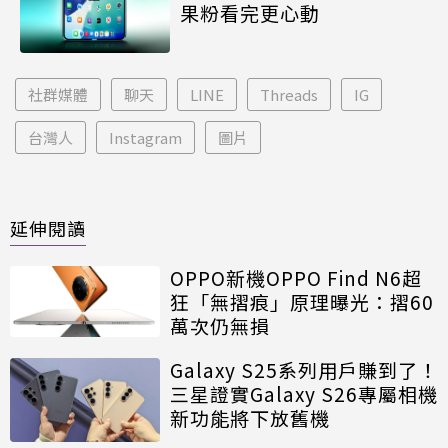
果粉看完更心動
社群媒體
聊天
LINE
Threads
IG
台灣人
Instagram
圖片
延伸閱讀
OPPO新機OPPO Find N6超
狂「無摺痕」原理曝光：摺60
萬次仍無損
Galaxy S25系列用戶賺到了！
三星證實Galaxy S26專屬相機
新功能將下放舊機