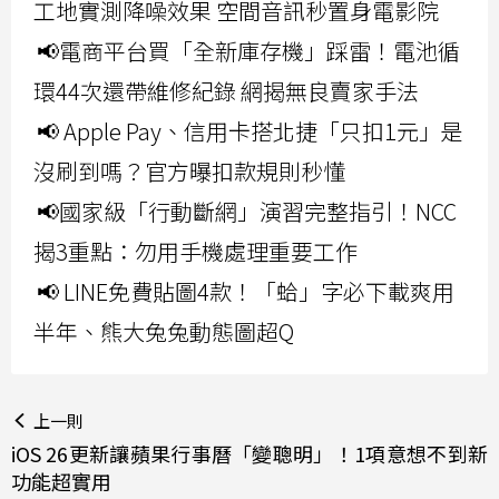
工地實測降噪效果 空間音訊秒置身電影院
📢電商平台買「全新庫存機」踩雷！電池循
環44次還帶維修紀錄 網揭無良賣家手法
📢 Apple Pay、信用卡搭北捷「只扣1元」是
沒刷到嗎？官方曝扣款規則秒懂
📢國家級「行動斷網」演習完整指引！NCC
揭3重點：勿用手機處理重要工作
📢 LINE免費貼圖4款！「蛤」字必下載爽用
半年、熊大兔兔動態圖超Q
上一則
iOS 26更新讓蘋果行事曆「變聰明」！1項意想不到新
功能超實用