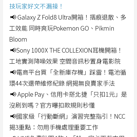
技玩家好文不漏接！
📢 Galaxy Z Fold8 Ultra開箱！摺痕退散、多
工效能 同時爽玩Pokemon GO、Pikmin
Bloom
📢Sony 1000X THE COLLEXION耳機開箱！
工地實測降噪效果 空間音訊秒置身電影院
📢電商平台買「全新庫存機」踩雷！電池循
環44次還帶維修紀錄 網揭無良賣家手法
📢 Apple Pay、信用卡搭北捷「只扣1元」是
沒刷到嗎？官方曝扣款規則秒懂
📢國家級「行動斷網」演習完整指引！NCC
揭3重點：勿用手機處理重要工作