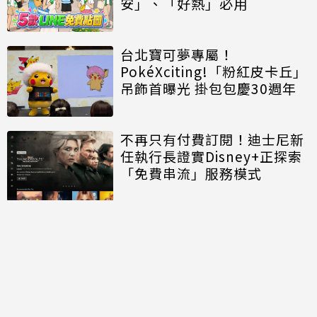
安」、「好熱」必用
台北寶可夢專屬！
PokéXciting!「粉紅皮卡丘」
吊飾首曝光 掛包包慶30週年
不再只有付費訂閱！迪士尼新
任執行長證實Disney+正探索
「免費串流」服務模式
討論區
共有
0
則留言