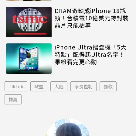
DRAM奇缺成iPhone 18瓶
頸！台積電10億美元待封裝
晶片只能枯等
iPhone Ultra摺疊機「5大
特點」配得起Ultra名字！
果粉看完更心動
TikTok
歐盟
大腦
家長控制
罰款
推薦