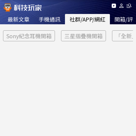
最新文章
手機通訊
社群/APP/網紅
開箱/評
Sony紀念耳機開箱
三星摺疊機開箱
「全新