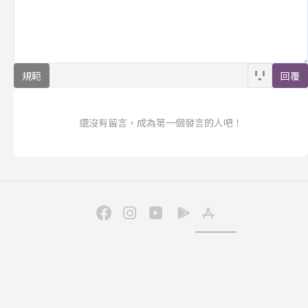
規範
回覆
還沒有留言，成為第一個發言的人吧！
訂閱
聯合線上公司 著作權所有 ©2025