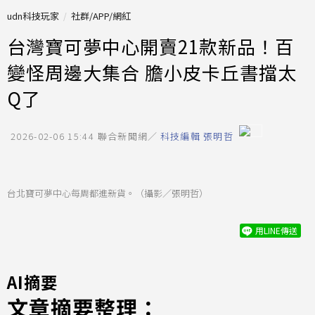
udn科技玩家
社群/APP/網紅
台灣寶可夢中心開賣21款新品！百
變怪周邊大集合 膽小皮卡丘書擋太
Q了
2026-02-06 15:44
聯合新聞網／
科技編輯 張明哲
台北寶可夢中心每周都進新貨。（攝影／張明哲）
用LINE傳送
AI摘要
文章摘要整理：