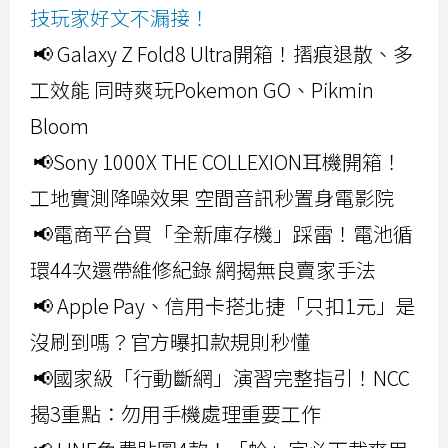
技玩家好文不漏接！
📢 Galaxy Z Fold8 Ultra開箱！摺痕退散、多
工效能 同時爽玩Pokemon GO、Pikmin
Bloom
📢Sony 1000X THE COLLEXION耳機開箱！
工地實測降噪效果 空間音訊秒置身電影院
📢電商平台買「全新庫存機」踩雷！電池循
環44次還帶維修紀錄 網揭無良賣家手法
📢 Apple Pay、信用卡搭北捷「只扣1元」是
沒刷到嗎？官方曝扣款規則秒懂
📢國家級「行動斷網」演習完整指引！NCC
揭3重點：勿用手機處理重要工作