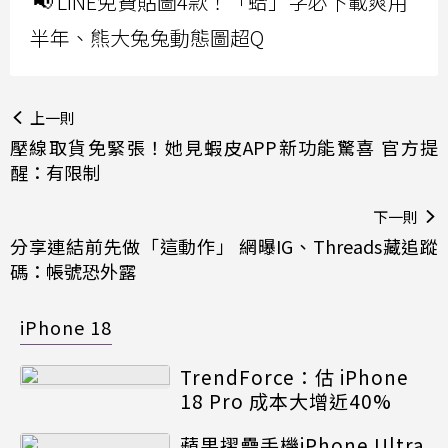
📢 LINE免費貼圖4款！「蛤」字必下載爽用
半年、熊大兔兔動態圖超Q
上一則
壓線取貨免緊張！她見蝦皮APP新功能驚喜 官方提
醒：有限制
下一則
分享連結前先做「這動作」 網曝IG、Threads藏追蹤
碼：帳號恐外露
iPhone 18
TrendForce：估 iPhone
18 Pro 成本大增近40%
蘋果摺疊手機iPhone Ultra