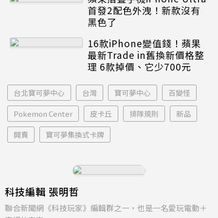
首發2配色外洩！新款沒有
黑色了
16款iPhone變值錢！蘋果
最新Trade in舊換新價格整
理 6款掉價、它少700元
台北寶可夢中心
台灣
寶可夢中心
百變怪
Pokemon Center
皮卡丘
排隊規則
新品
開賣
寶可夢集換式卡牌
科技編輯 張明哲
聯合新聞網《科技玩家》編輯群之一，也是一名愛玩電動＋