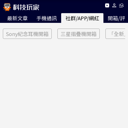
最新文章
手機通訊
社群/APP/網紅
開箱/評
Sony紀念耳機開箱
三星摺疊機開箱
「全新