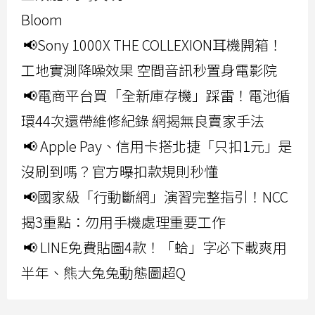
Bloom
📢Sony 1000X THE COLLEXION耳機開箱！
工地實測降噪效果 空間音訊秒置身電影院
📢電商平台買「全新庫存機」踩雷！電池循
環44次還帶維修紀錄 網揭無良賣家手法
📢 Apple Pay、信用卡搭北捷「只扣1元」是
沒刷到嗎？官方曝扣款規則秒懂
📢國家級「行動斷網」演習完整指引！NCC
揭3重點：勿用手機處理重要工作
📢 LINE免費貼圖4款！「蛤」字必下載爽用
半年、熊大兔兔動態圖超Q