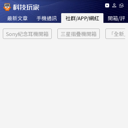
最新文章
手機通訊
社群/APP/網紅
開箱/評
Sony紀念耳機開箱
三星摺疊機開箱
「全新