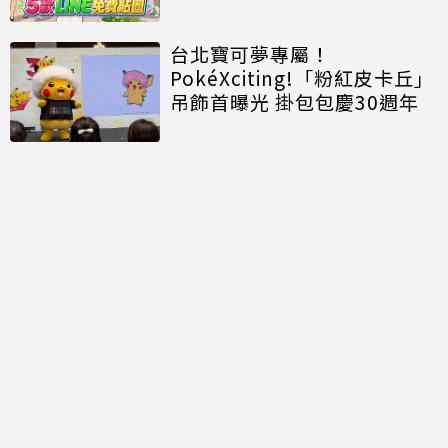
台北寶可夢專屬！
PokéXciting!「粉紅皮卡丘」
吊飾首曝光 掛包包慶30週年
討論區
共有
0
則留言
規範
回覆