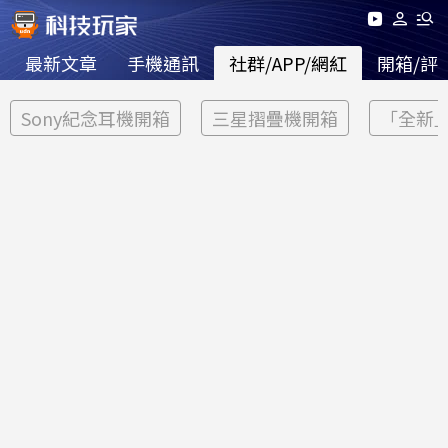
最新文章
手機通訊
社群/APP/網紅
開箱/評
Sony紀念耳機開箱
三星摺疊機開箱
「全新