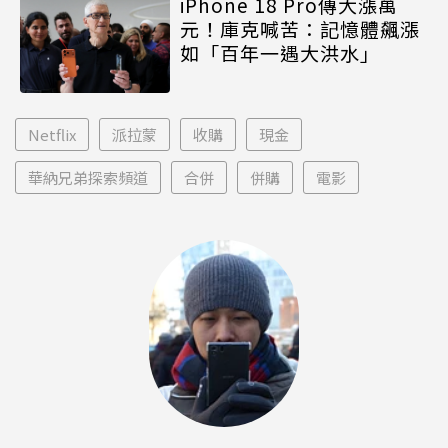
iPhone 18 Pro傳大漲萬
元！庫克喊苦：記憶體飆漲
如「百年一遇大洪水」
Netflix
派拉蒙
收購
現金
華納兄弟探索頻道
合併
併購
電影