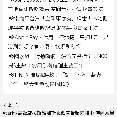
工地實測降噪效果 空間音訊秒置身電影院
📢電商平台買「全新庫存機」踩雷！電池循
環44次還帶維修紀錄 網揭無良賣家手法
📢 Apple Pay、信用卡搭北捷「只扣1元」是
沒刷到嗎？官方曝扣款規則秒懂
📢國家級「行動斷網」演習完整指引！NCC
揭3重點：勿用手機處理重要工作
📢 LINE免費貼圖4款！「蛤」字必下載爽用
半年、熊大兔兔動態圖超Q
上一則
Atari電競飯店拉斯維加斯據點宣告胎死腹中 僅剩鳳凰