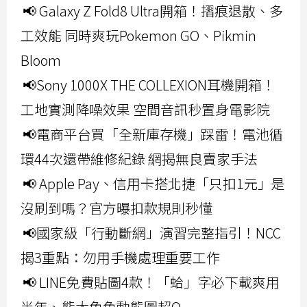
📢 Galaxy Z Fold8 Ultra開箱！摺痕退散、多
工效能 同時爽玩Pokemon GO、Pikmin
Bloom
📢Sony 1000X THE COLLEXION耳機開箱！
工地實測降噪效果 空間音訊秒置身電影院
📢電商平台買「全新庫存機」踩雷！電池循
環44次還帶維修紀錄 網揭無良賣家手法
📢 Apple Pay、信用卡搭北捷「只扣1元」是
沒刷到嗎？官方曝扣款規則秒懂
📢國家級「行動斷網」演習完整指引！NCC
揭3重點：勿用手機處理重要工作
📢 LINE免費貼圖4款！「蛤」字必下載爽用
半年、熊大兔兔動態圖超Q