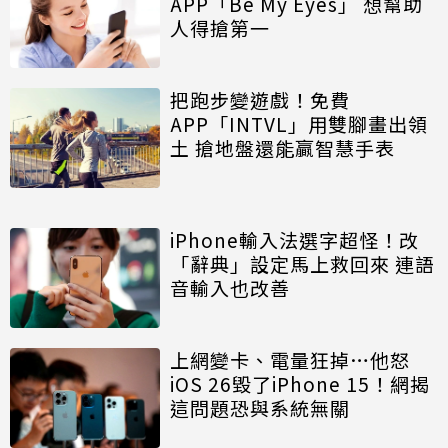
APP「Be My Eyes」 想幫助
人得搶第一
把跑步變遊戲！免費
APP「INTVL」用雙腳畫出領
土 搶地盤還能贏智慧手表
iPhone輸入法選字超怪！改
「辭典」設定馬上救回來 連語
音輸入也改善
上網變卡、電量狂掉…他怒
iOS 26毀了iPhone 15！網揭
這問題恐與系統無關