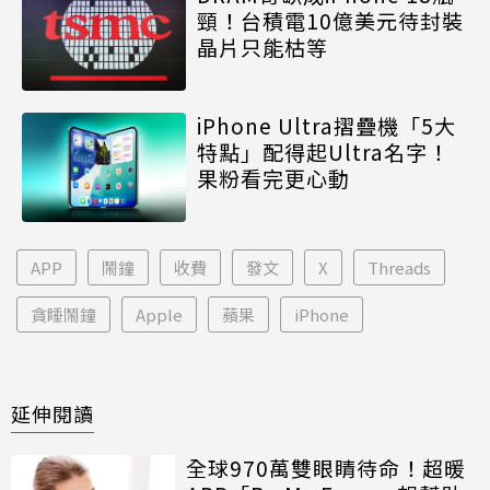
頸！台積電10億美元待封裝
晶片只能枯等
iPhone Ultra摺疊機「5大
特點」配得起Ultra名字！
果粉看完更心動
APP
鬧鐘
收費
發文
X
Threads
貪睡鬧鐘
Apple
蘋果
iPhone
延伸閱讀
全球970萬雙眼睛待命！超暖