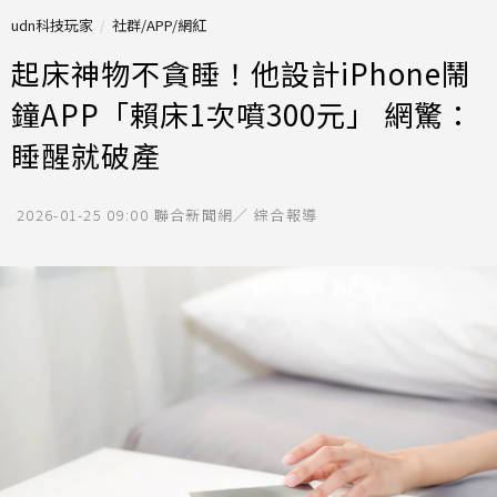
udn科技玩家
社群/APP/網紅
起床神物不貪睡！他設計iPhone鬧
鐘APP「賴床1次噴300元」 網驚：
睡醒就破產
2026-01-25 09:00
聯合新聞網／ 綜合報導