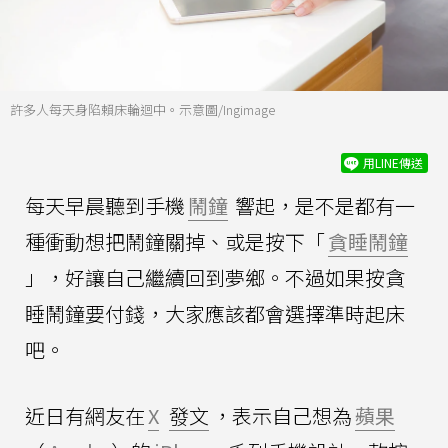
許多人每天身陷賴床輪迴中。示意圖/Ingimage
用LINE傳送
每天早晨聽到手機
鬧鐘
響起，是不是都有一
種衝動想把鬧鐘關掉、或是按下「
貪睡鬧鐘
」，好讓自己繼續回到夢鄉。不過如果按貪
睡鬧鐘要付錢，大家應該都會選擇準時起床
吧。
近日有網友在
X
發文
，表示自己想為
蘋果