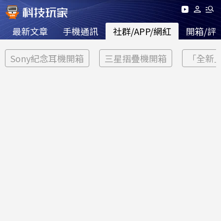
最新文章
手機通訊
社群/APP/網紅
開箱/評
Sony紀念耳機開箱
三星摺疊機開箱
「全新