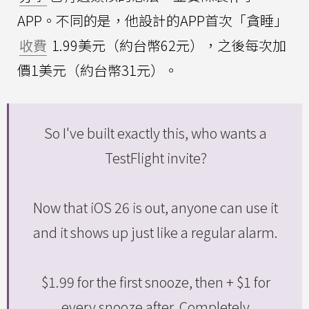
APP。不同的是，他設計的APP首次「貪睡」
收費
1.99美元（約台幣62元），之後每次加
價1美元（約台幣31元）。
So I've built exactly this, who wants a
TestFlight invite?
Now that iOS 26 is out, anyone can use it
and it shows up just like a regular alarm.
$1.99 for the first snooze, then + $1 for
every snooze after. Completely