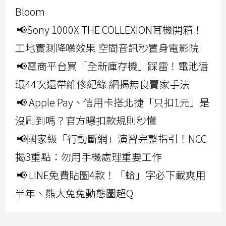
Bloom
📢Sony 1000X THE COLLEXION耳機開箱！
工地實測降噪效果 空間音訊秒置身電影院
📢電商平台買「全新庫存機」踩雷！電池循
環44次還帶維修紀錄 網揭無良賣家手法
📢 Apple Pay、信用卡搭北捷「只扣1元」是
沒刷到嗎？官方曝扣款規則秒懂
📢國家級「行動斷網」演習完整指引！NCC
揭3重點：勿用手機處理重要工作
📢 LINE免費貼圖4款！「蛤」字必下載爽用
半年、熊大兔兔動態圖超Q