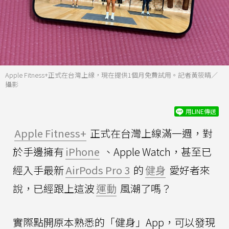
Apple Fitness+正式在台灣上線，現在提供1個月免費試用。記者黃筱晴／
攝影
用LINE傳送
Apple Fitness+
正式在台灣上線滿一週，對
於手邊擁有
iPhone
、Apple Watch，甚至已
經入手最新
AirPods Pro 3
的
健身
愛好者來
說，已經跟上這波
運動
風潮了嗎？
實際點開原本熟悉的「健身」App，可以發現