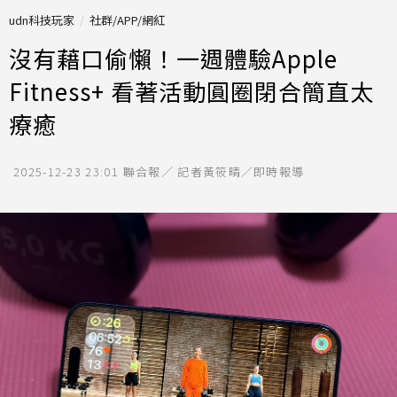
udn科技玩家
社群/APP/網紅
沒有藉口偷懶！一週體驗Apple
Fitness+ 看著活動圓圈閉合簡直太
療癒
2025-12-23 23:01
聯合報／ 記者黃筱晴／即時報導