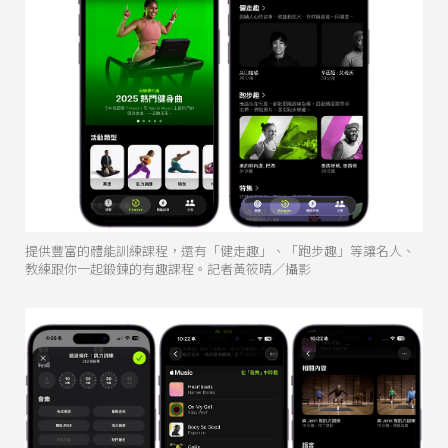
提供豐富的體能訓練課程，還有「健走趣」、「跑步趣」等讓名人、
教練跟你一起鍛鍊的有趣課程。記者黃筱晴／攝影