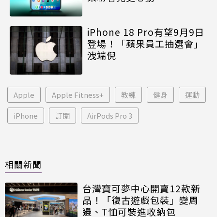
iPhone 18 Pro有望9月9日
登場！「蘋果員工抽選會」
洩端倪
Apple
Apple Fitness+
教練
健身
運動
iPhone
訂閱
AirPods Pro 3
相關新聞
台灣寶可夢中心開賣12款新
品！「復古遊戲包裝」變周
邊、T恤可裝進收納包