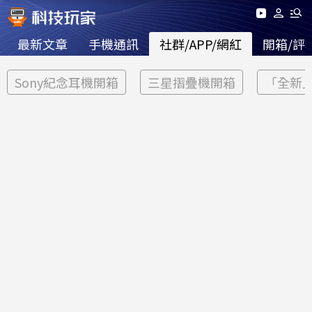
最新文章
手機通訊
社群/APP/網紅
開箱/評
Sony紀念耳機開箱
三星摺疊機開箱
「全新