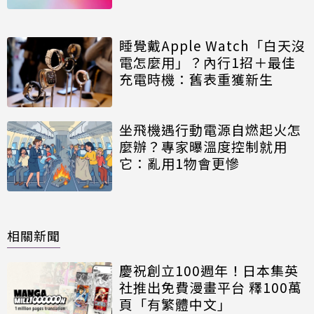
睡覺戴Apple Watch「白天沒
電怎麼用」？內行1招＋最佳
充電時機：舊表重獲新生
坐飛機遇行動電源自燃起火怎
麼辦？專家曝溫度控制就用
它：亂用1物會更慘
相關新聞
慶祝創立100週年！日本集英
社推出免費漫畫平台 釋100萬
頁「有繁體中文」