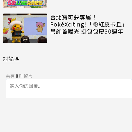
台北寶可夢專屬！
PokéXciting!「粉紅皮卡丘」
吊飾首曝光 掛包包慶30週年
討論區
共有
0
則留言
規範
回覆