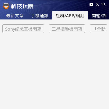
最新文章
手機通訊
社群/APP/網紅
開箱/評
Sony紀念耳機開箱
三星摺疊機開箱
「全新