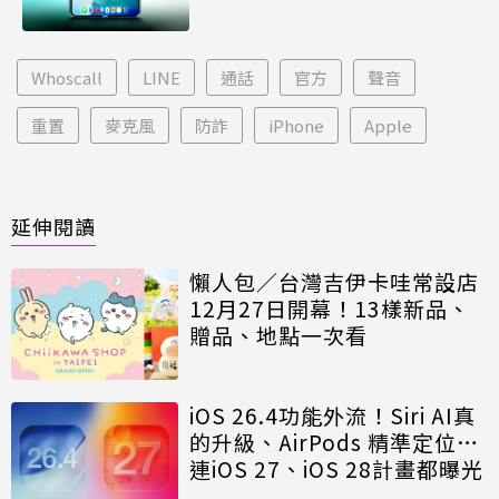
Whoscall
LINE
通話
官方
聲音
重置
麥克風
防詐
iPhone
Apple
延伸閱讀
懶人包／台灣吉伊卡哇常設店
12月27日開幕！13樣新品、
贈品、地點一次看
iOS 26.4功能外流！Siri AI真
的升級、AirPods 精準定位…
連iOS 27、iOS 28計畫都曝光