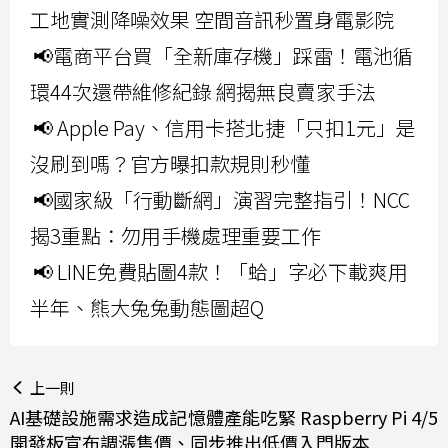
工地實測降噪效果 空間音訊秒置身電影院
📢電商平台買「全新庫存機」踩雷！電池循
環44次還帶維修紀錄 網揭無良賣家手法
📢 Apple Pay、信用卡搭北捷「只扣1元」是
沒刷到嗎？官方曝扣款規則秒懂
📢國家級「行動斷網」演習完整指引！NCC
揭3重點：勿用手機處理重要工作
📢 LINE免費貼圖4款！「蛤」字必下載爽用
半年、熊大兔兔動態圖超Q
上一則
AI基礎設施需求造成記憶體產能吃緊 Raspberry Pi 4/5
開發板宣布調漲售價、同步推出低價入門版本