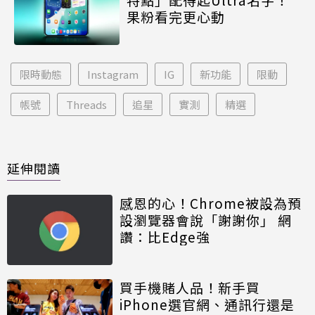
果粉看完更心動
限時動態
Instagram
IG
新功能
限動
帳號
Threads
追星
實測
精選
延伸閱讀
感恩的心！Chrome被設為預
設瀏覽器會說「謝謝你」 網
讚：比Edge強
買手機賭人品！新手買
iPhone選官網、通訊行還是