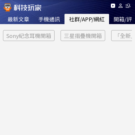
最新文章
手機通訊
社群/APP/網紅
開箱/評
Sony紀念耳機開箱
三星摺疊機開箱
「全新