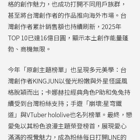
格的創作魅力，也成功打開不同用戶族群，
甚至將台灣創作者的作品推向海外市場。台
灣創作者累計銷售額也持續刷新，2025年
TOP 10已達16億日圓，顯示本土創作能量蓬
勃、商機無限。
今年「原創主題榜單」也呈現多元美學：台
灣創作者KINGJUN以螢光粉嫩與外星怪誕風
格脫穎而出；卡娜赫拉經典角色P助和兔兔持
續受到台灣粉絲支持；手遊「崩壞:星穹鐵
道」與VTuber hololive也名列榜單。最終，戀
愛兔以其粉色浪漫主題榮登榜首，展現愛心
滿滿的視覺魅力，成為粉絲每日打開LINE的