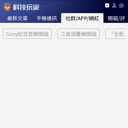
最新文章
手機通訊
社群/APP/網紅
開箱/評
Sony紀念耳機開箱
三星摺疊機開箱
「全新