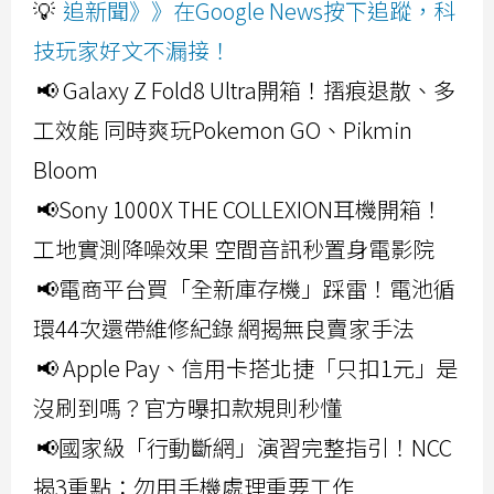
💡
追新聞》》在Google News按下追蹤，科
技玩家好文不漏接！
📢 Galaxy Z Fold8 Ultra開箱！摺痕退散、多
工效能 同時爽玩Pokemon GO、Pikmin
Bloom
📢Sony 1000X THE COLLEXION耳機開箱！
工地實測降噪效果 空間音訊秒置身電影院
📢電商平台買「全新庫存機」踩雷！電池循
環44次還帶維修紀錄 網揭無良賣家手法
📢 Apple Pay、信用卡搭北捷「只扣1元」是
沒刷到嗎？官方曝扣款規則秒懂
📢國家級「行動斷網」演習完整指引！NCC
揭3重點：勿用手機處理重要工作