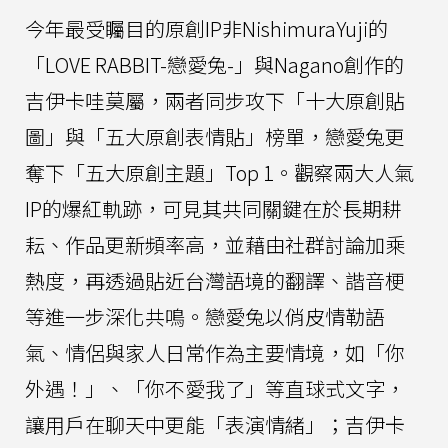
今年最受矚目的原創IP非NishimuraYuji的
「LOVE RABBIT-戀愛兔-」與Nagano創作的
吉伊卡哇莫屬，兩者同步攻下「十大原創貼
圖」與「五大原創表情貼」榜單，戀愛兔更
奪下「五大原創主題」Top 1。觀察兩大人氣
IP的爆紅軌跡，可見其共同關鍵在於長期耕
耘、作品更新頻率高，並藉由社群討論加乘
熱度，再透過貼近台灣語境的翻譯、諧音梗
等進一步深化共鳴。戀愛兔以俏皮情勒語
氣、情侶與家人日常作為主要情境，如「你
外遇！」、「你不愛我了」等直球式文字，
讓用戶在聊天中更能「表演情緒」；吉伊卡