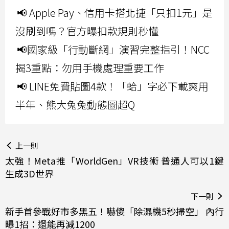
📢 Apple Pay、信用卡搭北捷「只扣1元」是
沒刷到嗎？官方曝扣款規則秒懂
📢國家級「行動斷網」演習完整指引！NCC
揭3重點：勿用手機處理重要工作
📢 LINE免費貼圖4款！「蛤」字必下載爽用
半年、熊大兔兔動態圖超Q
上一則
太強！Meta推「WorldGen」VR技術 普通人可以1鍵
生成3D世界
下一則
新手首參戰好市多黑五！嚇傻「除濕機5秒掃空」 內行
曝1招：還能再減1200