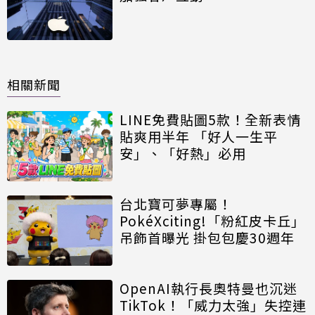
相關新聞
LINE免費貼圖5款！全新表情
貼爽用半年 「好人一生平
安」、「好熱」必用
台北寶可夢專屬！
PokéXciting!「粉紅皮卡丘」
吊飾首曝光 掛包包慶30週年
OpenAI執行長奧特曼也沉迷
TikTok！「威力太強」失控連