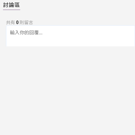
討論區
共有
0
則留言
規範
回覆
還沒有留言，成為第一個發言的人吧！