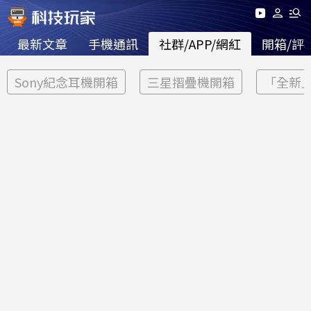
最新文章
手機通訊
社群/APP/網紅
開箱/評
Sony紀念耳機開箱
三星摺疊機開箱
「全新