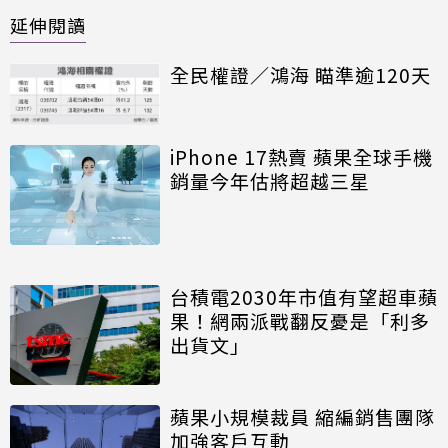
延伸閱讀
全民權證／鴻海 瞄準逾120天
iPhone 17熱賣 蘋果全球手機
銷量今年估將超越三星
台積電2030年市值有望超車蘋
果！網兩派戰翻反憂是「利多
出貨文」
蘋果小規模裁員 縮編銷售團隊
加強客戶互動