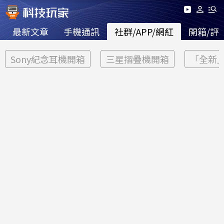
最新文章
手機通訊
社群/APP/網紅
開箱/評
Sony紀念耳機開箱
三星摺疊機開箱
「全新