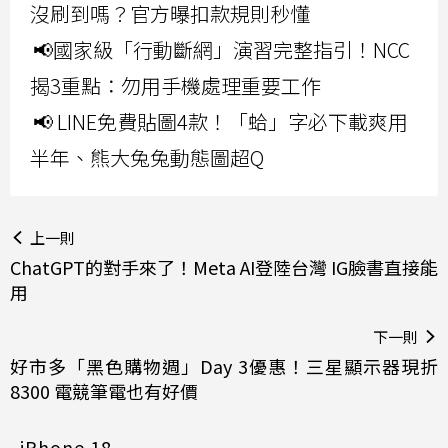
沒刷到嗎？官方曝扣款規則秒懂
📢國家級「行動斷網」演習完整指引！NCC
揭3重點：勿用手機處理重要工作
📢 LINE免費貼圖4款！「蛤」字必下載爽用
半年、熊大兔兔動態圖超Q
上一則
ChatGPT的對手來了！Meta AI登陸台灣 IG臉書直接能
用
下一則
好市多「黑色購物週」Day 3優惠！三星顯示器現折
8300 電競筆電也有好價
iPhone 18