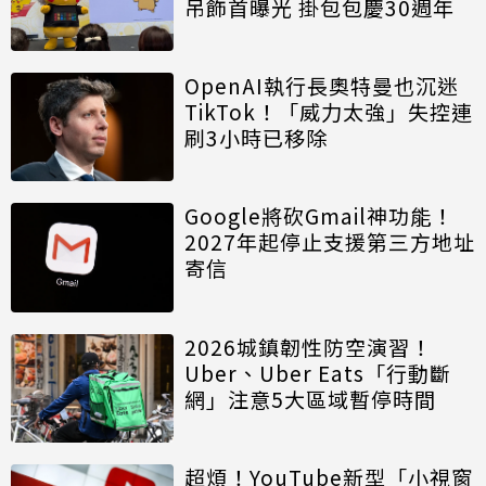
吊飾首曝光 掛包包慶30週年
OpenAI執行長奧特曼也沉迷
TikTok！「威力太強」失控連
刷3小時已移除
Google將砍Gmail神功能！
2027年起停止支援第三方地址
寄信
2026城鎮韌性防空演習！
Uber、Uber Eats「行動斷
網」注意5大區域暫停時間
超煩！YouTube新型「小視窗