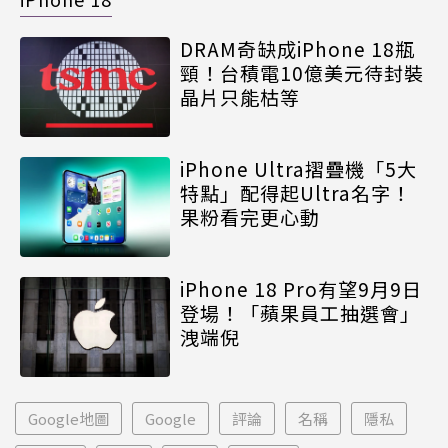
DRAM奇缺成iPhone 18瓶
頸！台積電10億美元待封裝
晶片只能枯等
iPhone Ultra摺疊機「5大
特點」配得起Ultra名字！
果粉看完更心動
iPhone 18 Pro有望9月9日
登場！「蘋果員工抽選會」
洩端倪
Google地圖
Google
評論
名稱
隱私