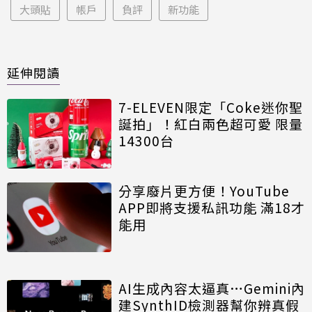
大頭貼
帳戶
負評
新功能
延伸閱讀
7-ELEVEN限定「Coke迷你聖
誕拍」！紅白兩色超可愛 限量
14300台
分享廢片更方便！YouTube
APP即將支援私訊功能 滿18才
能用
AI生成內容太逼真…Gemini內
建SynthID檢測器幫你辨真假