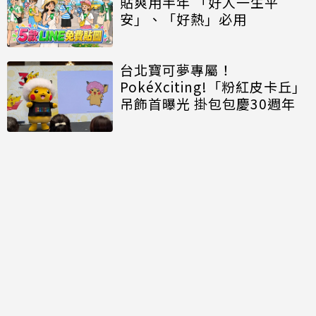
貼爽用半年 「好人一生平
安」、「好熱」必用
台北寶可夢專屬！
PokéXciting!「粉紅皮卡丘」
吊飾首曝光 掛包包慶30週年
討論區
共有
0
則留言