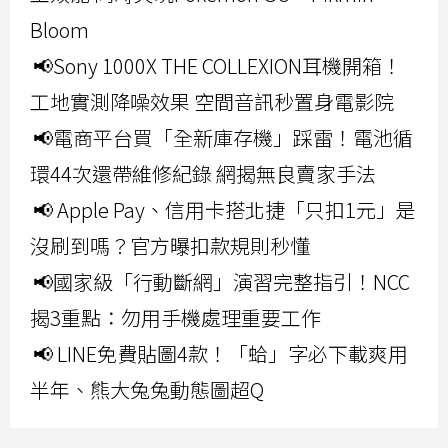
Bloom
📢Sony 1000X THE COLLEXION耳機開箱！
工地實測降噪效果 空間音訊秒置身電影院
📢電商平台買「全新庫存機」踩雷！電池循
環44次還帶維修紀錄 網揭無良賣家手法
📢 Apple Pay、信用卡搭北捷「只扣1元」是
沒刷到嗎？官方曝扣款規則秒懂
📢國家級「行動斷網」演習完整指引！NCC
揭3重點：勿用手機處理重要工作
📢 LINE免費貼圖4款！「蛤」字必下載爽用
半年、熊大兔兔動態圖超Q