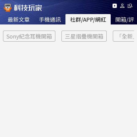
最新文章
手機通訊
社群/APP/網紅
開箱/評
Sony紀念耳機開箱
三星摺疊機開箱
「全新