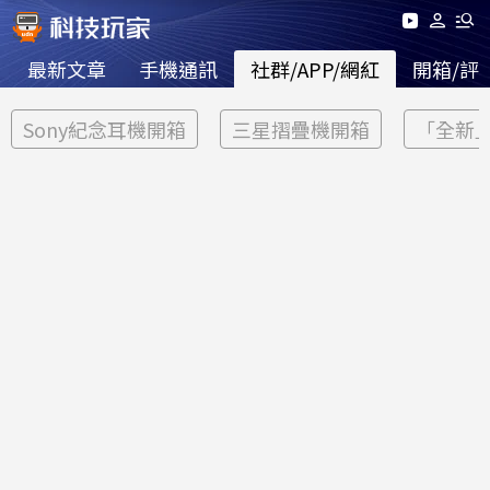
最新文章
手機通訊
社群/APP/網紅
開箱/評
Sony紀念耳機開箱
三星摺疊機開箱
「全新