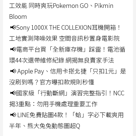
工效能 同時爽玩Pokemon GO、Pikmin
Bloom
📢Sony 1000X THE COLLEXION耳機開箱！
工地實測降噪效果 空間音訊秒置身電影院
📢電商平台買「全新庫存機」踩雷！電池循
環44次還帶維修紀錄 網揭無良賣家手法
📢 Apple Pay、信用卡搭北捷「只扣1元」是
沒刷到嗎？官方曝扣款規則秒懂
📢國家級「行動斷網」演習完整指引！NCC
揭3重點：勿用手機處理重要工作
📢 LINE免費貼圖4款！「蛤」字必下載爽用
半年、熊大兔兔動態圖超Q