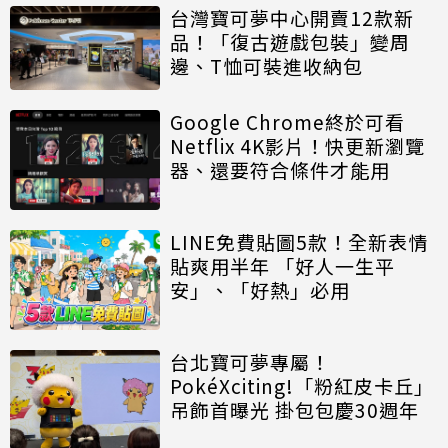
台灣寶可夢中心開賣12款新
品！「復古遊戲包裝」變周
邊、T恤可裝進收納包
Google Chrome終於可看
Netflix 4K影片！快更新瀏覽
器、還要符合條件才能用
LINE免費貼圖5款！全新表情
貼爽用半年 「好人一生平
安」、「好熱」必用
台北寶可夢專屬！
PokéXciting!「粉紅皮卡丘」
吊飾首曝光 掛包包慶30週年