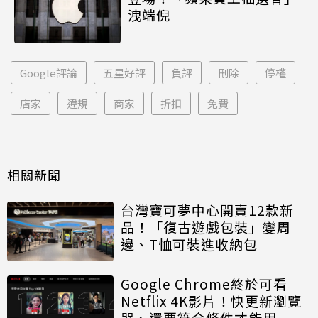
洩端倪
Google評論
五星好評
負評
刪除
停權
店家
違規
商家
折扣
免費
相關新聞
台灣寶可夢中心開賣12款新
品！「復古遊戲包裝」變周
邊、T恤可裝進收納包
Google Chrome終於可看
Netflix 4K影片！快更新瀏覽
器、還要符合條件才能用