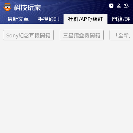
最新文章
手機通訊
社群/APP/網紅
開箱/評
Sony紀念耳機開箱
三星摺疊機開箱
「全新