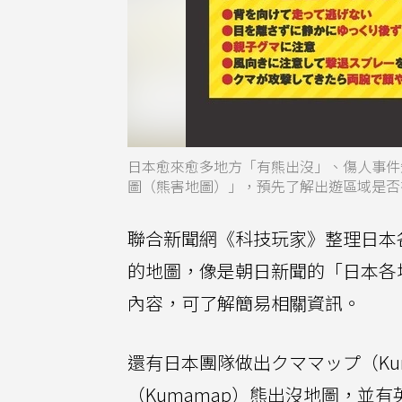
日本愈來愈多地方「有熊出沒」、傷人事件
圖（熊害地圖）」，預先了解出遊區域是否
聯合新聞網《科技玩家》整理日本
的地圖，像是朝日新聞的「日本各
內容，可了解簡易相關資訊。
還有日本團隊做出クママップ（Ku
（Kumamap）熊出沒地圖，並