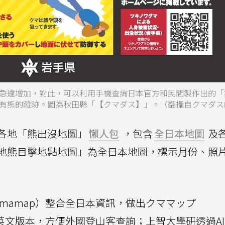
急遽增加，對此，可以利用手機查詢日本官方和民間製作出的「
有熊的蹤跡。圖為秋田縣「【クマダス】」。（翻攝自クマダス
各地「熊出沒地圖」
懶人包
，包含
全日本地圖
及
地熊目擊地點地圖」為全日本地圖，標示月份、照
mamap）整合全日本資訊，做出クママップ
有英文版本，方便外國登山客查詢；上智大學研透過A