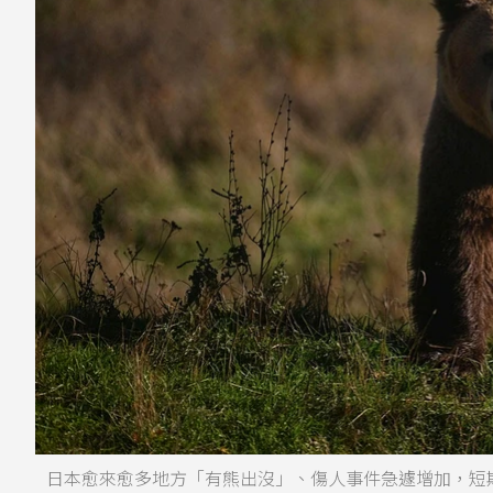
日本愈來愈多地方「有熊出沒」、傷人事件急遽增加，短