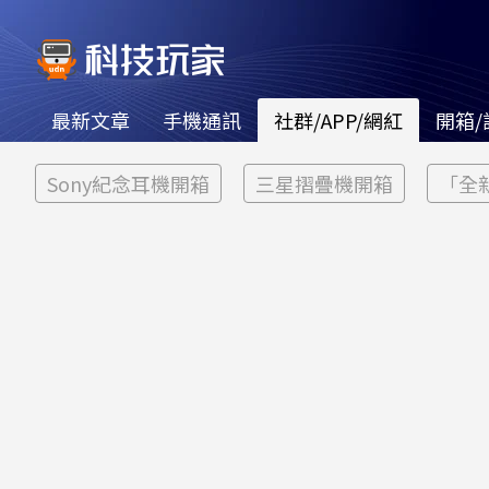
最新文章
手機通訊
社群/APP/網紅
開箱/
Sony紀念耳機開箱
三星摺疊機開箱
「全