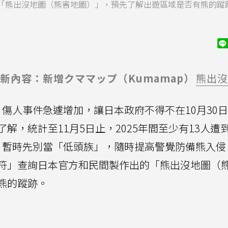
「熊出沒地圖（熊害地圖）」，預先了解出遊區域是否有熊的蹤
2:13更新內容：新增クママップ（Kumamap）
熊出沒
傷人事件急遽增加，讓日本政府不得不在10月30
解，統計至11月5日止，2025年間至少有13人遭
，暫時先別當「低頭族」，隨時提高警覺防備熊入侵
符」查詢日本官方和民間製作出的「熊出沒地圖（
熊的蹤跡。