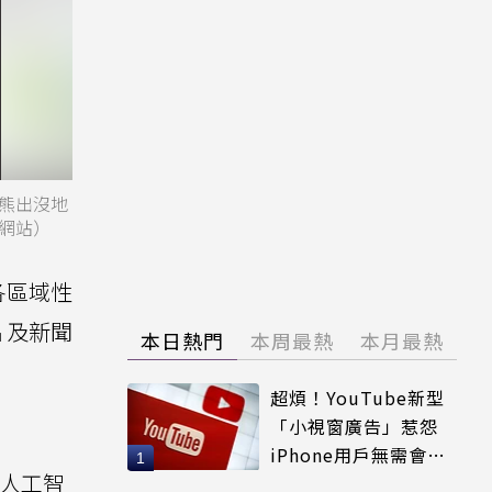
熊出沒地
網站）
各區域性
片及新聞
本日熱門
本周最熱
本月最熱
超煩！YouTube新型
「小視窗廣告」惹怨
iPhone用戶無需會員
I人工智
輕鬆解決