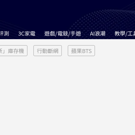
評測
3C家電
遊戲/電競/手遊
AI浪潮
教學/工
新」庫存機
行動斷網
蘋果BTS