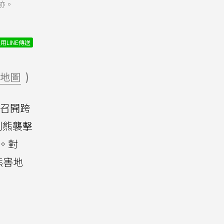
跡。
用LINE傳送
地圖
)
日召開跨
到熊襲擊
。對
熊害地