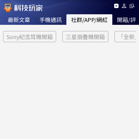
最新文章
手機通訊
社群/APP/網紅
開箱/評
Sony紀念耳機開箱
三星摺疊機開箱
「全新