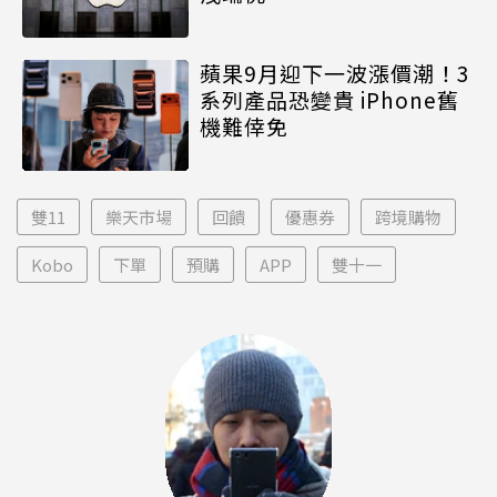
蘋果9月迎下一波漲價潮！3
系列產品恐變貴 iPhone舊
機難倖免
雙11
樂天市場
回饋
優惠券
跨境購物
Kobo
下單
預購
APP
雙十一