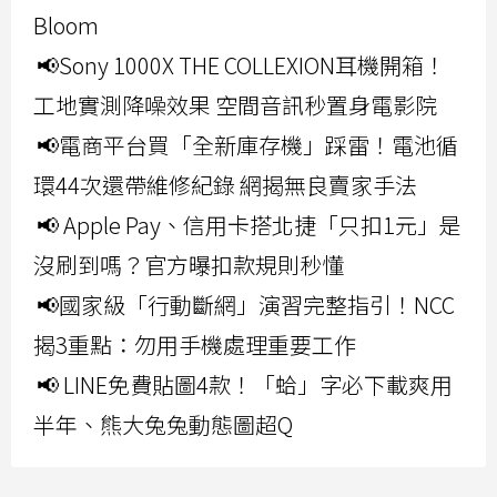
Bloom
📢Sony 1000X THE COLLEXION耳機開箱！
工地實測降噪效果 空間音訊秒置身電影院
📢電商平台買「全新庫存機」踩雷！電池循
環44次還帶維修紀錄 網揭無良賣家手法
📢 Apple Pay、信用卡搭北捷「只扣1元」是
沒刷到嗎？官方曝扣款規則秒懂
📢國家級「行動斷網」演習完整指引！NCC
揭3重點：勿用手機處理重要工作
📢 LINE免費貼圖4款！「蛤」字必下載爽用
半年、熊大兔兔動態圖超Q