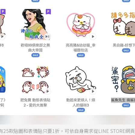
有25款貼圖和表情貼只要1折，可依自身需求從LINE STORE網