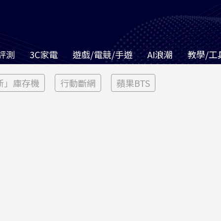
評測
3C家電
遊戲/電競/手遊
AI浪潮
教學/工
新」庫存機
行動斷網
蘋果BTS