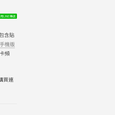
用LINE傳送
包含貼
手機版
卡頻
的購買連