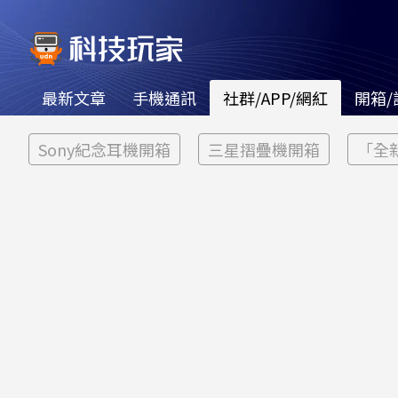
最新文章
手機通訊
社群/APP/網紅
開箱/
Sony紀念耳機開箱
三星摺疊機開箱
「全