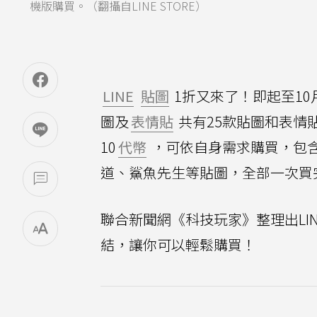
機版購買。（翻攝自LINE STORE）
LINE
貼圖
1折又來了！即起至10
圖及
表情貼
共有25款貼圖和表情貼統
10
代幣
，可依自身需求購買，包
道、鯊魚先生等貼圖，全部一次買完
聯合新聞網《科技玩家》整理出LIN
結，讓你可以輕鬆購買！