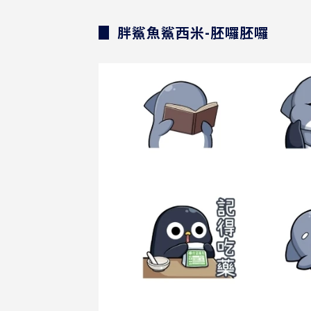
▊ 胖鯊魚鯊西米-胚囉胚囉