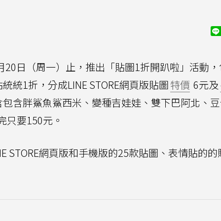
月20日（周一）止，推出「貼圖1折開趴啦」活動，
統1折，分成LINE STORE網頁版貼圖
特價
6元及
含包含胖鯊魚鯊西米、變種吉娃娃、雙下巴阿北、豆
只要150元。
E STORE網頁版和手機版的25款貼圖、表情貼的