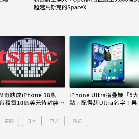
超越馬斯克的SpaceX
M奇缺成iPhone 18瓶
iPhone Ultra摺疊機「5
台積電10億美元待封裝晶
點」配得起Ultra名字！果
能枯等
看完更心動
泰國
日本
官方
功能