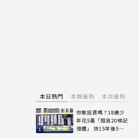
本日熱門
本周最熱
本月最熱
你敢投資嗎？18歲少
年花5萬「囤貨20條記
憶體」 拚15年後5倍
賣出