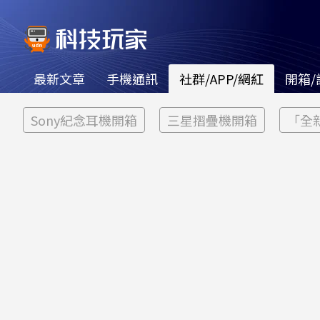
最新文章
手機通訊
社群/APP/網紅
開箱/
Sony紀念耳機開箱
三星摺疊機開箱
「全