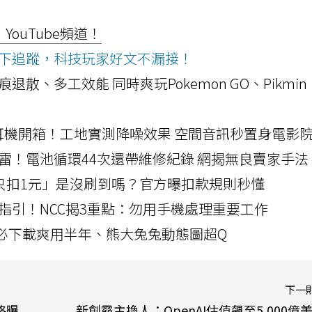
ouTube頻道！
ws按下追蹤，科技玩家好文不漏接！
a開箱！摺痕退散、多工效能 同時爽玩Pokemon GO、Pikmin
LLEXION耳機開箱！工地實測降噪效果 空間音訊秒置身電影
雷！電池循環44次還帶維修紀錄 網揭無良賣家手法
北捷「只扣1元」是沒刷到嗎？官方曝扣款規則秒懂
指引！NCC揭3重點：勿用手機處理重要工作
」字必下載爽用半年、熊大兔兔動態圖超Q
下一
規格曝
新創霸主換人：OpenAI估值飆至5,000億