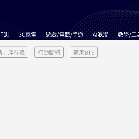
評測
3C家電
遊戲/電競/手遊
AI浪潮
教學/工
新」庫存機
行動斷網
蘋果BTS