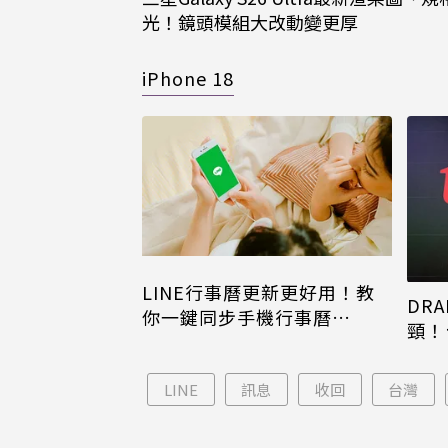
光！鏡頭模組大改動變更厚
iPhone 18
LINE行事曆更新更好用！教
DRA
你一鍵同步手機行事曆
頸！
iPhone、Android都能用
片只
LINE
訊息
收回
台灣