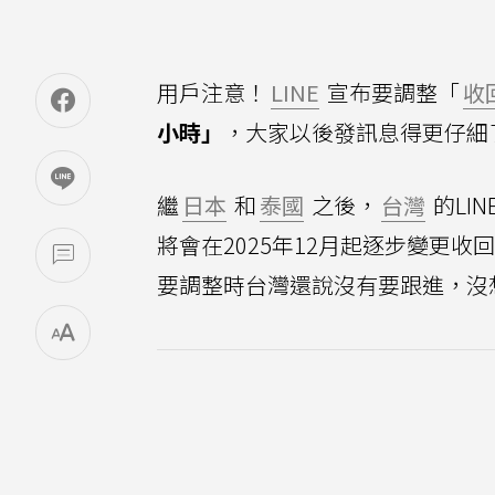
用戶注意！
LINE
宣布要調整「
收
小時」
，大家以後發訊息得更仔細
繼
日本
和
泰國
之後，
台灣
的LI
將會在2025年12月起逐步變更收
要調整時台灣還說沒有要跟進，沒