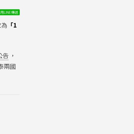
用LINE傳送
改為
「1
公告
，
泰兩國