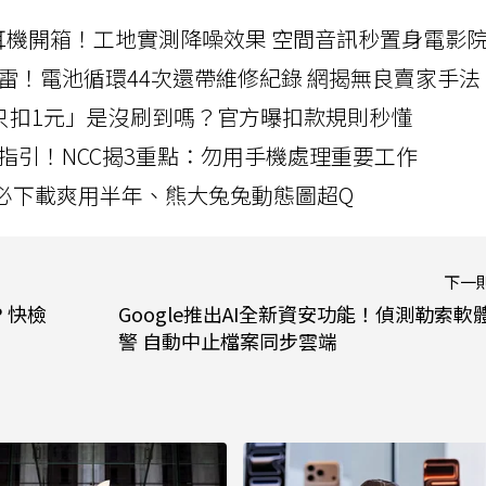
LLEXION耳機開箱！工地實測降噪效果 空間音訊秒置身電影
雷！電池循環44次還帶維修紀錄 網揭無良賣家手法
北捷「只扣1元」是沒刷到嗎？官方曝扣款規則秒懂
指引！NCC揭3重點：勿用手機處理重要工作
」字必下載爽用半年、熊大兔兔動態圖超Q
下一
 快檢
Google推出AI全新資安功能！偵測勒索軟
警 自動中止檔案同步雲端