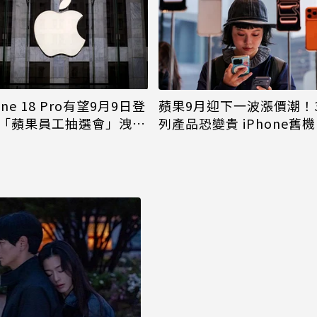
one 18 Pro有望9月9日登
蘋果9月迎下一波漲價潮！
「蘋果員工抽選會」洩端
列產品恐變貴 iPhone舊
倖免