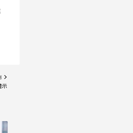
院
則
體示