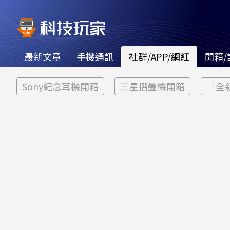
最新文章
手機通訊
社群/APP/網紅
開箱/
Sony紀念耳機開箱
三星摺疊機開箱
「全