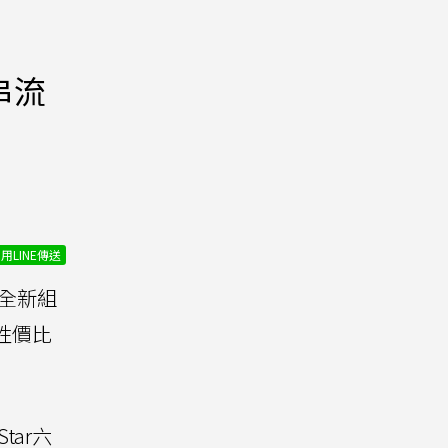
串流
用LINE傳送
全新組
、性價比
ar六