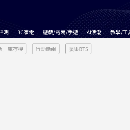
評測
3C家電
遊戲/電競/手遊
AI浪潮
教學/工
新」庫存機
行動斷網
蘋果BTS