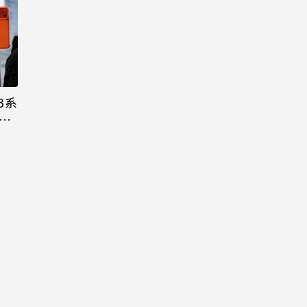
3系
機難