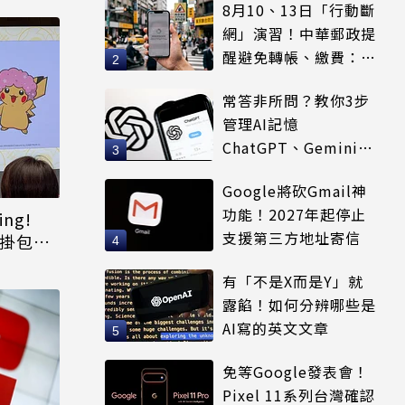
8月10、13日「行動斷
網」演習！中華郵政提
醒避免轉帳、繳費：務
必留紀錄
常答非所問？教你3步
管理AI記憶
ChatGPT、Gemini都
適用
Google將砍Gmail神
功能！2027年起停止
ng!
支援第三方地址寄信
 掛包包
有「不是X而是Y」就
露餡！如何分辨哪些是
AI寫的英文文章
免等Google發表會！
Pixel 11系列台灣確認