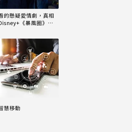
看的懸疑愛情劇，真相
isney+《暴風圈》大
全智賢遭背叛，姜棟元
智慧移動