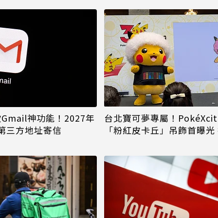
台北寶可夢專屬！PokéXciti
砍Gmail神功能！2027年
「粉紅皮卡丘」吊飾首曝光
第三方地址寄信
慶30週年