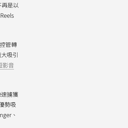
，不再是以
eels
控管轉
龐大吸引
短影音
快速擄獲
台優勢吸
ger、