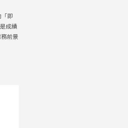
向「即
只是成績
業務前景