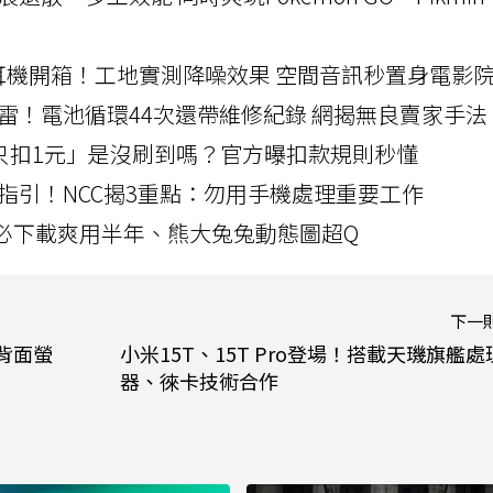
LLEXION耳機開箱！工地實測降噪效果 空間音訊秒置身電影
雷！電池循環44次還帶維修紀錄 網揭無良賣家手法
北捷「只扣1元」是沒刷到嗎？官方曝扣款規則秒懂
指引！NCC揭3重點：勿用手機處理重要工作
」字必下載爽用半年、熊大兔兔動態圖超Q
下一
現背面螢
小米15T、15T Pro登場！搭載天璣旗艦處
器、徠卡技術合作