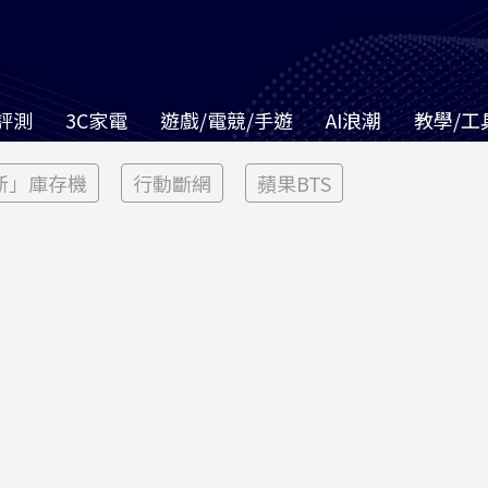
評測
3C家電
遊戲/電競/手遊
AI浪潮
教學/工
新」庫存機
行動斷網
蘋果BTS