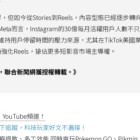
群，但如今從Stories到Reels，內容型態已經逐步轉
a而言，Instagram的30億每月活躍用戶人數不
持用戶停留時間的壓力來源，尤其在TikTok美國
透過強化Reels，搶佔更多短影音市場主導權。
，聯合新聞網獲授權轉載。》
ouTube頻道！
ws按下追蹤，科技玩家好文不漏接！
a開箱！摺痕退散、多工效能 同時爽玩Pokemon GO、Pikmin