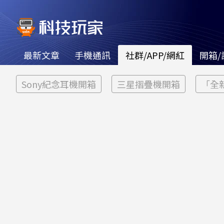
最新文章
手機通訊
社群/APP/網紅
開箱/
Sony紀念耳機開箱
三星摺疊機開箱
「全