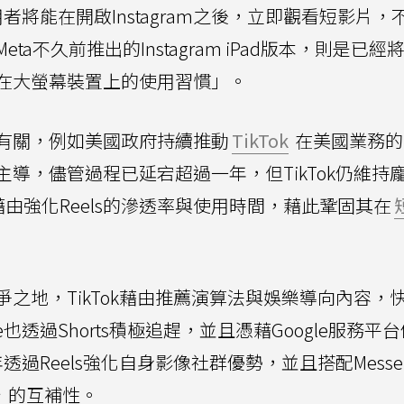
使用者將能在開啟Instagram之後，立即觀看短影片
不久前推出的Instagram iPad版本，則是已經將R
在大螢幕裝置上的使用習慣」。
有關，例如美國政府持續推動
TikTok
在美國業務的
導，儘管過程已延宕超過一年，但TikTok仍維持
必須藉由強化Reels的滲透率與使用時間，藉此鞏固其在
之地，TikTok藉由推薦演算法與娛樂導向內容，
e也透過Shorts積極追趕，並且憑藉Google服務平
年透過Reels強化自身影像社群優勢，並且搭配Messen
台
的互補性。