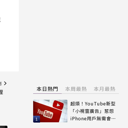
院
則
本日熱門
本周最熱
本月最熱
理
超煩！YouTube新型
「小視窗廣告」惹怨
iPhone用戶無需會員
輕鬆解決