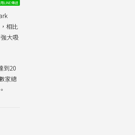
用LINE傳送
rk
億，相比
強大吸
達到20
人數家總
。