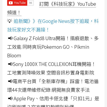
訂閱《科技玩家》YouTube
頻道！
💡
追新聞》》在Google News按下追蹤，科
技玩家好文不漏接！
📢 Galaxy Z Fold8 Ultra開箱！摺痕退散、多
工效能 同時爽玩Pokemon GO、Pikmin
Bloom
📢Sony 1000X THE COLLEXION耳機開箱！
工地實測降噪效果 空間音訊秒置身電影院
📢電商平台買「全新庫存機」踩雷！電池循
環44次還帶維修紀錄 網揭無良賣家手法
📢 Apple Pay、信用卡搭北捷「只扣1元」是
沒刷到嗎？官方曝扣款規則秒懂