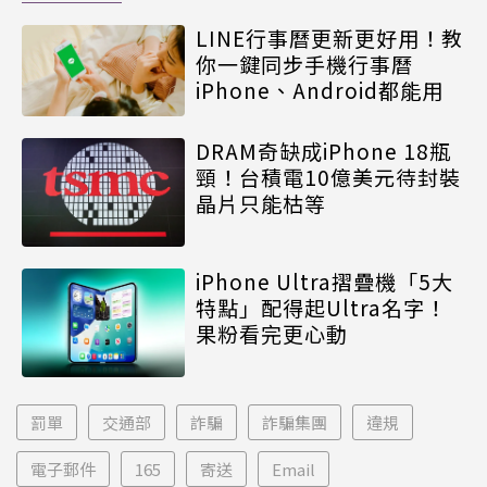
LINE行事曆更新更好用！教
你一鍵同步手機行事曆
iPhone、Android都能用
DRAM奇缺成iPhone 18瓶
頸！台積電10億美元待封裝
晶片只能枯等
iPhone Ultra摺疊機「5大
特點」配得起Ultra名字！
果粉看完更心動
罰單
交通部
詐騙
詐騙集團
違規
電子郵件
165
寄送
Email