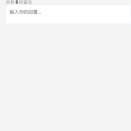
共有
0
則留言
規範
回覆
還沒有留言，成為第一個發言的人吧！
訂閱