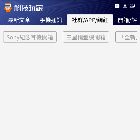
最新文章
手機通訊
社群/APP/網紅
開箱/評
Sony紀念耳機開箱
三星摺疊機開箱
「全新