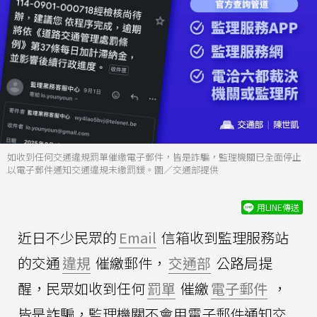
如收到任何交通違規罰單催繳電子郵件，皆是詐騙，監理機關已全面停止
以電子郵件通知交通違規未繳罰鍰。圖／交通部提供
用LINE傳送
近日不少民眾的
Email
信箱收到監理服務站
的交通
違規
催繳郵件，
交通部
公路局提
醒，民眾如收到任何
罰單
催繳
電子郵件
，
皆是詐騙，監理機關不會用電子郵件通知交