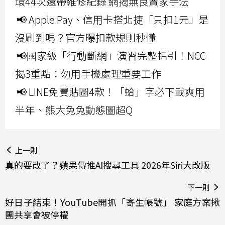
環44次還帶維修紀錄 網揭無良賣家手法
📢 Apple Pay、信用卡搭北捷「只扣1元」是
沒刷到嗎？官方曝扣款規則秒懂
📢國家級「行動斷網」演習完整指引！NCC
揭3重點：勿用手機處理重要工作
📢 LINE免費貼圖4款！「蛤」字必下載爽用
半年、熊大兔兔動態圖超Q
上一則
真的要改了？蘋果傳推AI搜尋工具 2026年Siri大改版
下一則
好日子結束！YouTube開抓「寄生帳號」 家庭方案揪
團共享會被停權