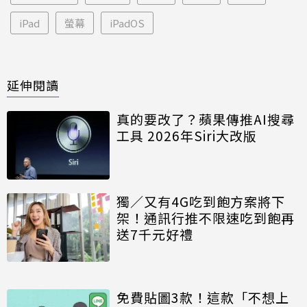
iPad
螢幕
iPadOS
延伸閱讀
真的要改了？蘋果傳推AI搜尋
工具 2026年Siri大改版
獨／又有4G吃到飽方案將下
架！通訊行推不限速吃到飽再
送7千元好禮
免費貼圖3款！這款「不想上