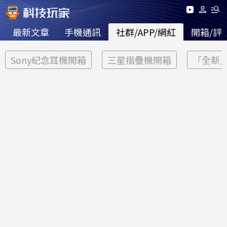
最新文章
手機通訊
社群/APP/網紅
開箱/評
Sony紀念耳機開箱
三星摺疊機開箱
「全新