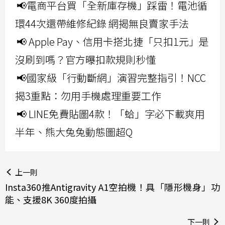
📢電商平台買「全新庫存機」踩雷！電池循
環44次還帶維修紀錄 網揭無良賣家手法
📢 Apple Pay、信用卡搭北捷「只扣1元」是
沒刷到嗎？官方曝扣款規則秒懂
📢國家級「行動斷網」演習完整指引！NCC
揭3重點：勿用手機處理重要工作
📢 LINE免費貼圖4款！「蛤」字必下載爽用
半年、熊大兔兔動態圖超Q
上一則
Insta360推Antigravity A1空拍機！具「隱形機身」功
能、支援8K 360度拍攝
下一則