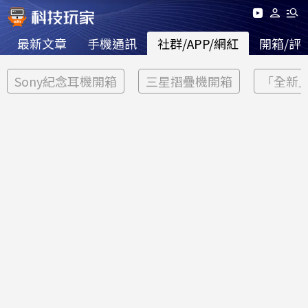
最新文章
手機通訊
社群/APP/網紅
開箱/評
Sony紀念耳機開箱
三星摺疊機開箱
「全新