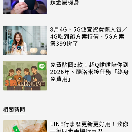
鈦金屬機身
8月4G、5G便宜資費懶人包／
4G吃到飽方案特價、5G方案
祭399拚了
免費貼圖3款！超Q峮峮陪你到
2026年、酷洛米接任務「終身
免費用」
相關新聞
LINE行事曆更新更好用！教你
一鍵同步手機行事曆