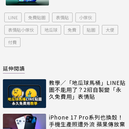
LINE
免費貼圖
表情貼
小傢伙
表情貼小傢伙
地瓜球
免費
貼圖
大便
付費
延伸閱讀
教學／「地瓜球馬桶」LINE貼
圖不能用了？2招自製變「永
久免費用」表情貼
iPhone 17 Pro系列也換殼！
手機生產照遭外流 蘋果傳放棄