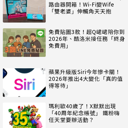
路由器開箱！Wi-Fi變Wife
「雙老婆」伸觸角天天抱
免費貼圖3款！超Q峮峮陪你到
2026年、酷洛米接任務「終身
免費用」
蘋果升級版Siri今年慘卡關！
2026年推出4大變化「真的值
得等待」
瑪利歐40歲了！X默默出現
「40周年紀念帳號」 鐵粉嗨
任天堂要辦活動？