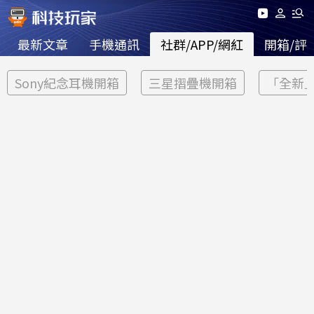
最新文章
手機通訊
社群/APP/網紅
開箱/評
Sony紀念耳機開箱
三星摺疊機開箱
「全新