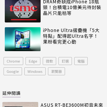
DRAM奇缺成iPhone 18瓶
頸！台積電10億美元待封裝
晶片只能枯等
iPhone Ultra摺疊機「5大
特點」配得起Ultra名字！
果粉看完更心動
Chrome
Edge
微軟
釘選
電腦
Google
Windows
瀏覽器
延伸閱讀
ASUS RT-BE3600M初音未來