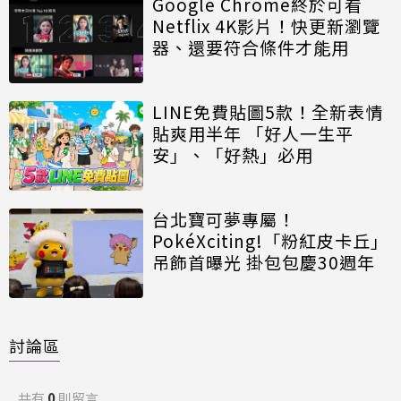
Google Chrome終於可看
Netflix 4K影片！快更新瀏覽
器、還要符合條件才能用
LINE免費貼圖5款！全新表情
貼爽用半年 「好人一生平
安」、「好熱」必用
台北寶可夢專屬！
PokéXciting!「粉紅皮卡丘」
吊飾首曝光 掛包包慶30週年
討論區
共有
0
則留言