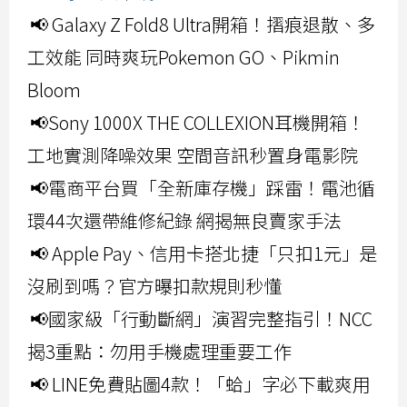
📢 Galaxy Z Fold8 Ultra開箱！摺痕退散、多
工效能 同時爽玩Pokemon GO、Pikmin
Bloom
📢Sony 1000X THE COLLEXION耳機開箱！
工地實測降噪效果 空間音訊秒置身電影院
📢電商平台買「全新庫存機」踩雷！電池循
環44次還帶維修紀錄 網揭無良賣家手法
📢 Apple Pay、信用卡搭北捷「只扣1元」是
沒刷到嗎？官方曝扣款規則秒懂
📢國家級「行動斷網」演習完整指引！NCC
揭3重點：勿用手機處理重要工作
📢 LINE免費貼圖4款！「蛤」字必下載爽用