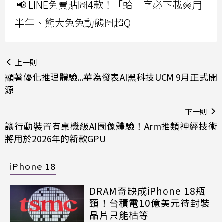
📢 LINE免費貼圖4款！「蛤」字必下載爽用
半年、熊大兔兔動態圖超Q
上一則
顯著優化推理體驗...華為發表AI黑科技UCM 9月正式開
源
下一則
讓行動裝置有桌機級AI圖像體驗！Arm推類神經技術
將用於2026年的新款GPU
iPhone 18
DRAM奇缺成iPhone 18瓶
頸！台積電10億美元待封裝
晶片只能枯等