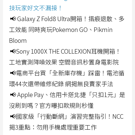
技玩家好文不漏接！
📢 Galaxy Z Fold8 Ultra開箱！摺痕退散、多
工效能 同時爽玩Pokemon GO、Pikmin
Bloom
📢Sony 1000X THE COLLEXION耳機開箱！
工地實測降噪效果 空間音訊秒置身電影院
📢電商平台買「全新庫存機」踩雷！電池循
環44次還帶維修紀錄 網揭無良賣家手法
📢 Apple Pay、信用卡搭北捷「只扣1元」是
沒刷到嗎？官方曝扣款規則秒懂
📢國家級「行動斷網」演習完整指引！NCC
揭3重點：勿用手機處理重要工作