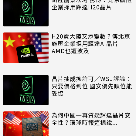
企業採用輝達H20晶片
H20賣大陸又添變數？傳北京
施壓企業拒用輝達AI晶片
AMD也遭波及
晶片抽成換許可／WSJ評論：
只要價格到位 國安優先順位能
妥協
為何中國一再質疑輝達晶片安
全性？環球時報這樣說...