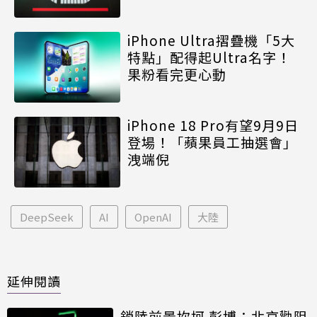
iPhone Ultra摺疊機「5大
特點」配得起Ultra名字！
果粉看完更心動
iPhone 18 Pro有望9月9日
登場！「蘋果員工抽選會」
洩端倪
DeepSeek
AI
OpenAI
大陸
延伸閱讀
銷陸前景坎坷 彭博：北京勸阻