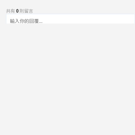
共有
0
則留言
規範
回覆
還沒有留言，成為第一個發言的人吧！