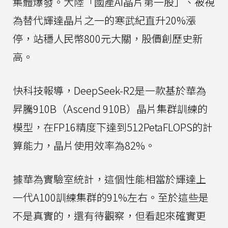
集體爆發。大陸「國產AI晶片第一股」、被視
為替代輝達晶片之一的寒武紀直升20%漲
停，站穩人民幣800元大關，股價創歷史新
高。
快科技報導，DeepSeek-R2是一款基於華為
昇騰910B（Ascend 910B）晶片集群訓練的
模型，在FP16精度下達到512PetaFLOPS的計
算能力，晶片使用效率為82%。
據華為實驗室統計，這個性能相當於輝達上
一代A100訓練集群的91%左右。至於這些是
不是真實的，還有待觀察，但看起來確實更