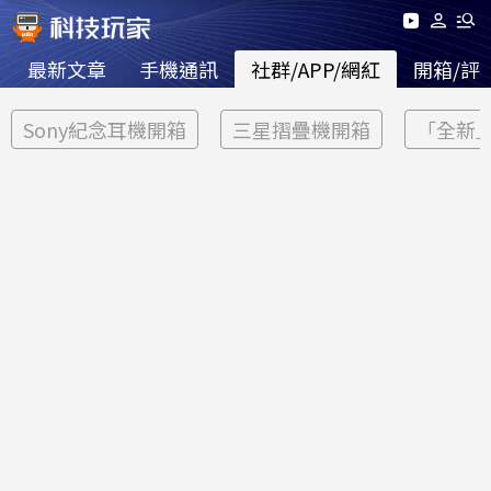
最新文章
手機通訊
社群/APP/網紅
開箱/評
Sony紀念耳機開箱
三星摺疊機開箱
「全新