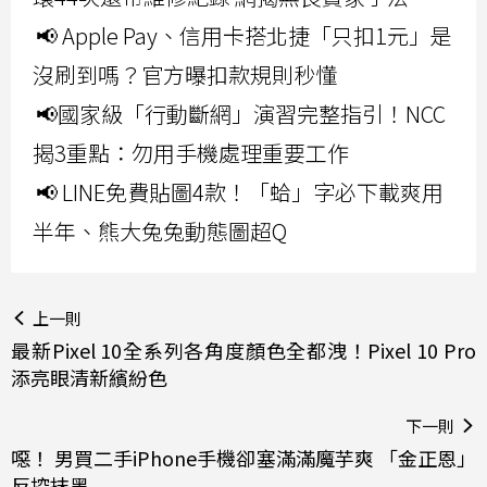
📢 Apple Pay、信用卡搭北捷「只扣1元」是
沒刷到嗎？官方曝扣款規則秒懂
📢國家級「行動斷網」演習完整指引！NCC
揭3重點：勿用手機處理重要工作
📢 LINE免費貼圖4款！「蛤」字必下載爽用
半年、熊大兔兔動態圖超Q
上一則
最新Pixel 10全系列各角度顏色全都洩！Pixel 10 Pro
添亮眼清新繽紛色
下一則
噁！ 男買二手iPhone手機卻塞滿滿魔芋爽 「金正恩」
反控抹黑