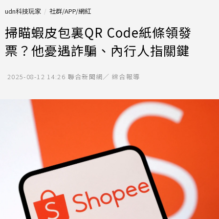
udn科技玩家
社群/APP/網紅
掃瞄蝦皮包裏QR Code紙條領發
票？他憂遇詐騙、內行人指關鍵
2025-08-12 14:26
聯合新聞網／ 綜合報導