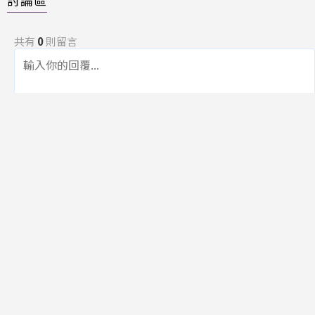
共有
0
則留言
規範
回覆
還沒有留言，成為第一個發言的人吧！