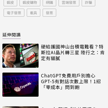
蝦皮
蝦皮購物
網購
雲端發票
詐騙
電子發票
載具
發票
延伸閱讀
硬給護國神山台積電難看？特
斯拉AI晶片轉三星 陸行之：肯
定有貓膩
ChatGPT免費用戶別擔心
GPT-5有對話次數上限！1招
「零成本」問到飽