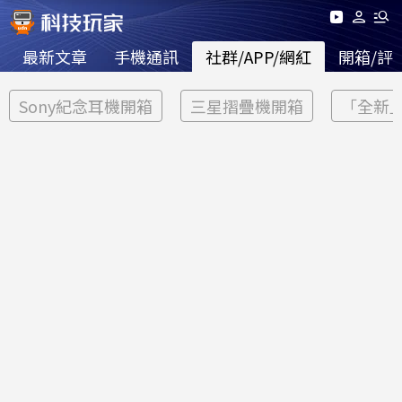
最新文章
手機通訊
社群/APP/網紅
開箱/評
Sony紀念耳機開箱
三星摺疊機開箱
「全新