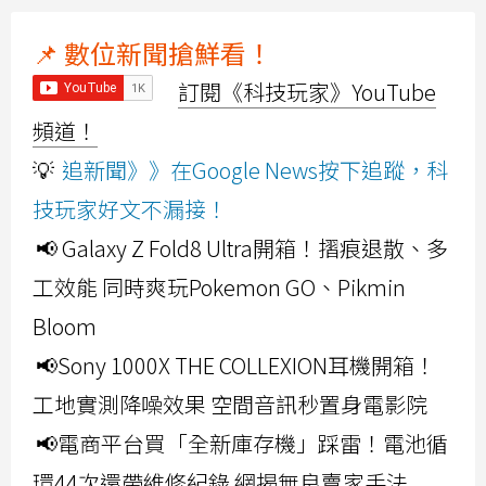
📌 數位新聞搶鮮看！
訂閱《科技玩家》YouTube
頻道！
💡
追新聞》》在Google News按下追蹤，科
技玩家好文不漏接！
📢 Galaxy Z Fold8 Ultra開箱！摺痕退散、多
工效能 同時爽玩Pokemon GO、Pikmin
Bloom
📢Sony 1000X THE COLLEXION耳機開箱！
工地實測降噪效果 空間音訊秒置身電影院
📢電商平台買「全新庫存機」踩雷！電池循
環44次還帶維修紀錄 網揭無良賣家手法