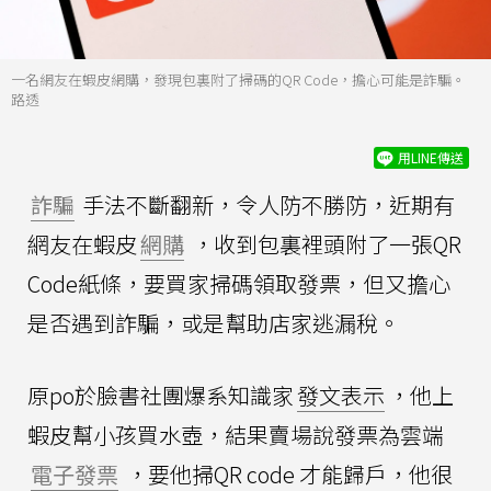
一名網友在蝦皮網購，發現包裏附了掃碼的QR Code，擔心可能是詐騙。
路透
用LINE傳送
詐騙
手法不斷翻新，令人防不勝防，近期有
網友在蝦皮
網購
，收到包裏裡頭附了一張QR
Code紙條，要買家掃碼領取發票，但又擔心
是否遇到詐騙，或是幫助店家逃漏稅。
原po於臉書社團爆系知識家
發文表示
，他上
蝦皮幫小孩買水壺，結果賣場說發票為雲端
電子發票
，要他掃QR code 才能歸戶，他很