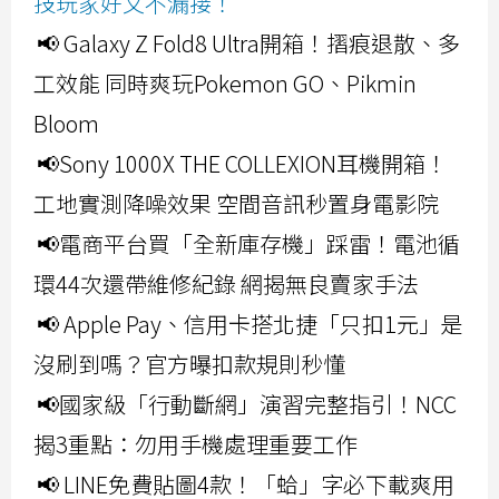
技玩家好文不漏接！
📢 Galaxy Z Fold8 Ultra開箱！摺痕退散、多
工效能 同時爽玩Pokemon GO、Pikmin
Bloom
📢Sony 1000X THE COLLEXION耳機開箱！
工地實測降噪效果 空間音訊秒置身電影院
📢電商平台買「全新庫存機」踩雷！電池循
環44次還帶維修紀錄 網揭無良賣家手法
📢 Apple Pay、信用卡搭北捷「只扣1元」是
沒刷到嗎？官方曝扣款規則秒懂
📢國家級「行動斷網」演習完整指引！NCC
揭3重點：勿用手機處理重要工作
📢 LINE免費貼圖4款！「蛤」字必下載爽用