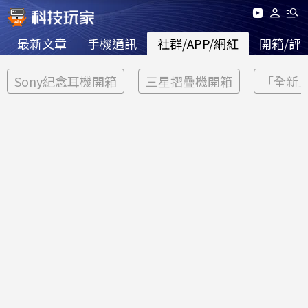
最新文章
手機通訊
社群/APP/網紅
開箱/評
Sony紀念耳機開箱
三星摺疊機開箱
「全新