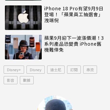
iPhone 18 Pro有望9月9日
登場！「蘋果員工抽選會」
洩端倪
蘋果9月迎下一波漲價潮！3
系列產品恐變貴 iPhone舊
機難倖免
Disney+
Disney
迪士尼
訂閱
串流
影音
數據