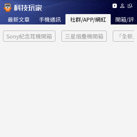
最新文章
手機通訊
社群/APP/網紅
開箱/評
Sony紀念耳機開箱
三星摺疊機開箱
「全新