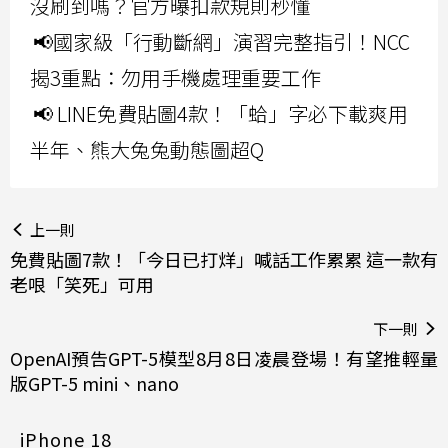
沒刷到嗎？官方曝扣款規則秒懂
📢國家級「行動斷網」演習完整指引！NCC
揭3重點：勿用手機處理重要工作
📢 LINE免費貼圖4款！「蛤」字必下載爽用
半年、熊大兔兔動態圖超Q
上一則
免費貼圖7款！「今日已打烊」喊話工作累累 這一款有
老哏「笑死」可用
下一則
OpenAI預告GPT-5模型8月8日凌晨登場！有望推輕量
版GPT-5 mini、nano
iPhone 18