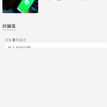
討論區
共有
0
則留言
規範
回覆
還沒有留言，成為第一個發言的人吧！