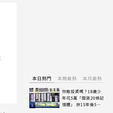
院
本日熱門
本周最熱
本月最熱
你敢投資嗎？18歲少
年花5萬「囤貨20條記
憶體」 拚15年後5倍
賣出