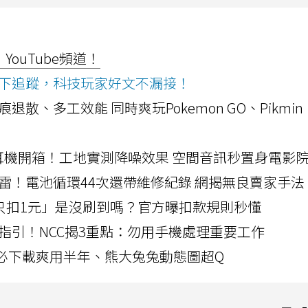
ouTube頻道！
ws按下追蹤，科技玩家好文不漏接！
a開箱！摺痕退散、多工效能 同時爽玩Pokemon GO、Pikmin
LLEXION耳機開箱！工地實測降噪效果 空間音訊秒置身電影
雷！電池循環44次還帶維修紀錄 網揭無良賣家手法
北捷「只扣1元」是沒刷到嗎？官方曝扣款規則秒懂
指引！NCC揭3重點：勿用手機處理重要工作
」字必下載爽用半年、熊大兔兔動態圖超Q