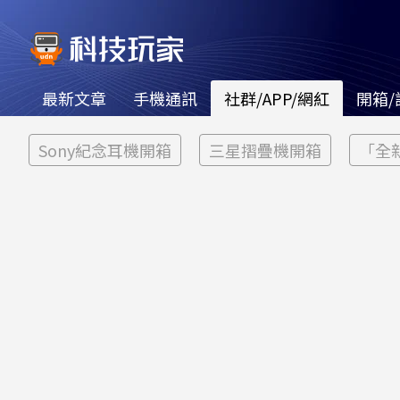
最新文章
手機通訊
社群/APP/網紅
開箱/
Sony紀念耳機開箱
三星摺疊機開箱
「全