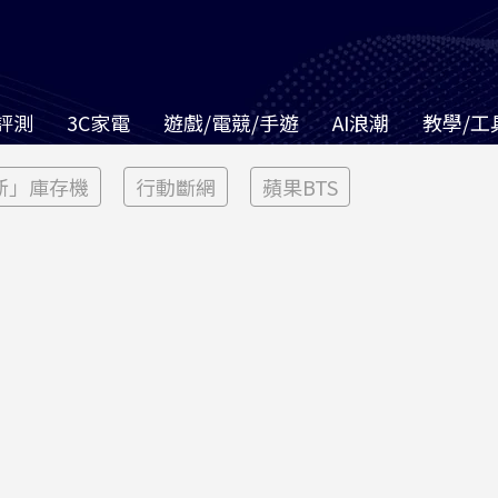
評測
3C家電
遊戲/電競/手遊
AI浪潮
教學/工
新」庫存機
行動斷網
蘋果BTS