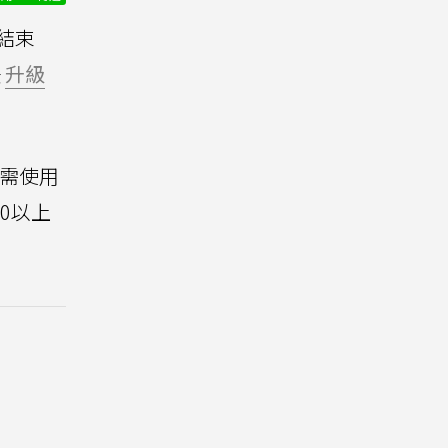
旬結束
法
升級
戶需使用
.0以上